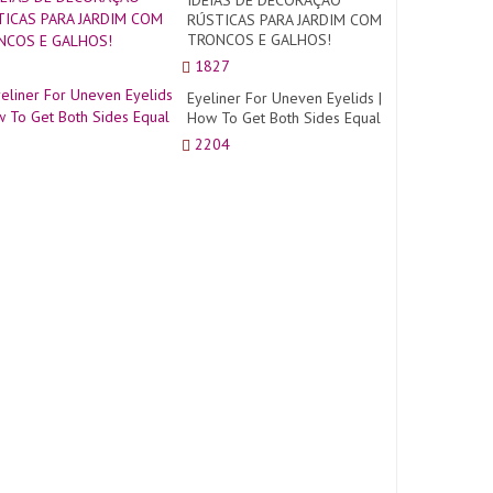
IDÉIAS DE DECORAÇÃO
RÚSTICAS PARA JARDIM COM
TRONCOS E GALHOS!
1827
Eyeliner For Uneven Eyelids |
How To Get Both Sides Equal
2204