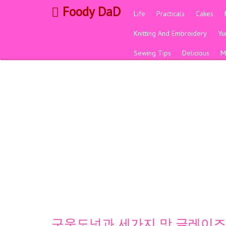
Foody DaD
Life
Practicals
Cakes
Knitting And Embroidery
Y
Sewing Tips
Delicious
M
구움도넛과 세가지 맛 글레이즈 (No색소