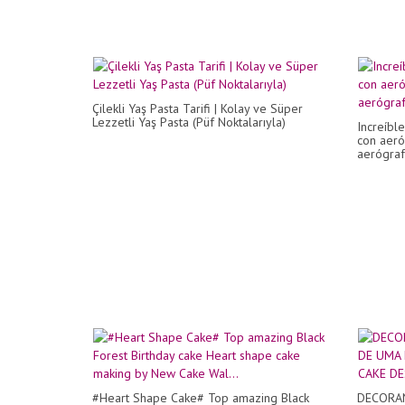
Çilekli Yaş Pasta Tarifi | Kolay ve Süper
Lezzetli Yaş Pasta (Püf Noktalarıyla)
Increíbl
con aeró
aerógra
#Heart Shape Cake# Top amazing Black
DECORA