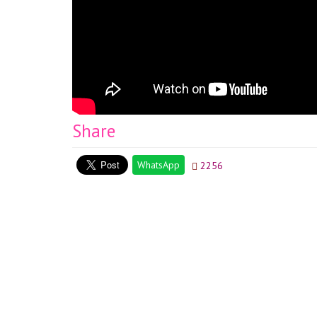
Coating chocolate 50g (recommended) melted or Dark ch
11g + Icing sugar 50g 3. Lemon juice 9g + Vanilla extract
Share
WhatsApp
2256