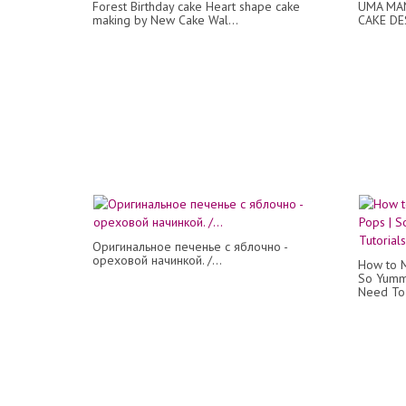
Forest Birthday cake Heart shape cake
UMA MAN
making by New Cake Wal...
CAKE DE
Оригинальное печенье с яблочно -
ореховой начинкой. /...
How to M
So Yummy
Need To