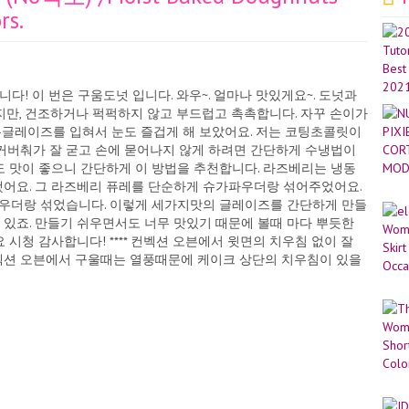
rs.
니다! 이 번은 구움도넛 입니다. 와우~. 얼마나 맛있게요~. 도넛과
지만, 건조하거나 퍽퍽하지 않고 부드럽고 촉촉합니다. 자꾸 손이가
몬글레이즈를 입혀서 눈도 즐겁게 해 보았어요. 저는 코팅초콜릿이
 커버춰가 잘 굳고 손에 묻어나지 않게 하려면 간단하게 수냉법이
도 맛이 좋으니 간단하게 이 방법을 추천합니다. 라즈베리는 냉동
했어요. 그 라즈베리 퓨레를 단순하게 슈가파우더랑 섞어주었어요.
우더랑 섞었습니다. 이렇게 세가지맛의 글레이즈를 간단하게 만들
있죠. 만들기 쉬우면서도 너무 맛있기 때문에 볼때 마다 뿌듯한
시청 감사합니다! **** 컨벡션 오븐에서 윗면의 치우침 없이 잘
 컨벡션 오븐에서 구울때는 열풍때문에 케이크 상단의 치우침이 있을
는데요, 스메그, 우녹스, 지에라 등의 바람이 센 컨벡션 오븐에서 구
그 오븐이어도 마찬 가지 입니다.(제것이 그 모델이거든요.) 오븐을
시작합니다. 위쪽은 다른 위치보다 상대적으로 바람의 영향이 적은
다면 재빨리 중간단으로 옮기면서 앞뒤를 돌려 주세요. --이 때 오븐
 온도를 약간 높인 후 문을 열고 작업합니다. 그리고 문 닫고 나서
가 떨어지는 데미지를 막을 수 있어요.-- 또는 위치를 옮기지 않고
반에 아무것도 빈 팬 한장을 넣어두세요. 8분 후 반죽 팬의 앞뒤
 나옵니다. 그래서 굽는 시간을 1~2분정도 연장하면 좋아요.