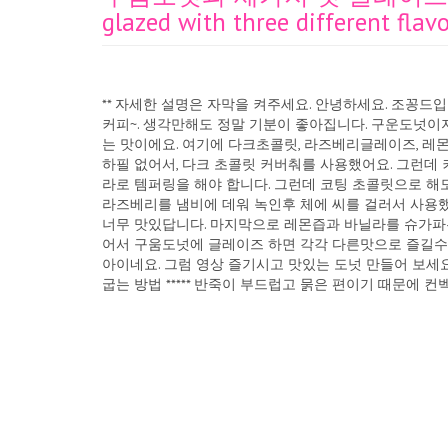
glazed with three different flavo
** 자세한 설명은 자막을 켜주세요. 안녕하세요. 조꽁드입
커피~. 생각만해도 정말 기분이 좋아집니다. 구운도넛이
는 맛이에요. 여기에 다크초콜릿, 라즈베리글레이즈, 레
하필 없어서, 다크 초콜릿 커버춰를 사용했어요. 그런데
라로 템퍼링을 해야 합니다. 그런데 코팅 초콜릿으로 해
라즈베리를 냄비에 데워 녹인후 체에 씨를 걸러서 사용
너무 맛있답니다. 마지막으로 레몬즙과 바닐라를 슈가파
어서 구움도넛에 글레이즈 하면 각각 다른맛으로 즐길수 
아이네요. 그럼 영상 즐기시고 맛있는 도넛 만들어 보세요 
굽는 방법 ***** 반죽이 부드럽고 묽은 편이기 때문에
수 있습니다. 제가 여러 번 구워 본 후 해결 방법을 찾았
울때는 이렇게 하세요. 바람 세기를 조절 할수 있는 스메
충분히 예열하고 팬을 오븐의 가장 위쪽에 올리고 굽기 
것 같아요. 그후 반죽이 많이 부풀었고 구운지 8분 지났
문을 열기 전에 온도를 10℃ 정도 올리고 1분간 오븐안의
원래 굽는 온도로 내립니다. 그래야 문을여는 바람에 온도
최상단에서 계속 굽거나 아니면 중간단에서 굽더라도 위선
를 바꾸어 주시면 됩니다. 이 때는 윗면의 구움색이 늦게