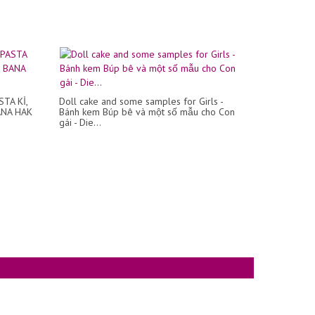
TA Kİ,
Doll cake and some samples for Girls -
ANA HAK
Bánh kem Búp bê và một số mẫu cho Con
gái - Die...