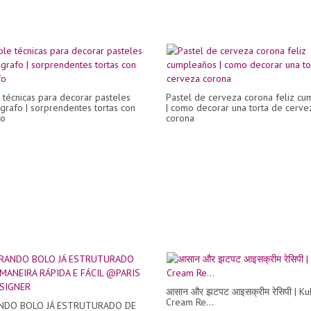
e técnicas para decorar pasteles
Pastel de cerveza corona feliz c
grafo | sorprendentes tortas con
| como decorar una torta de cerve
fo
corona
आसान और झटपट आइसक्रीम रेसिपी | Kul
Cream Re...
NDO BOLO JÁ ESTRUTURADO DE