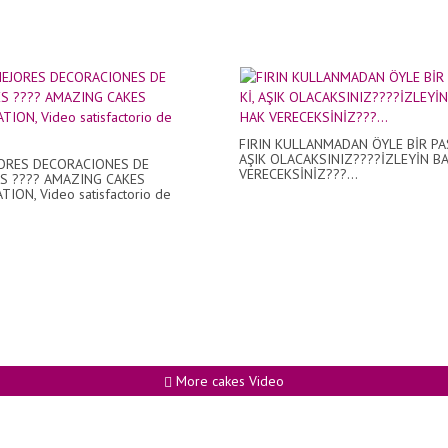
FIRIN KULLANMADAN ÖYLE BİR PAS
AŞIK OLACAKSINIZ????İZLEYİN B
ORES DECORACIONES DE
VERECEKSİNİZ???...
S ???? AMAZING CAKES
ION, Video satisfactorio de
More cakes Video