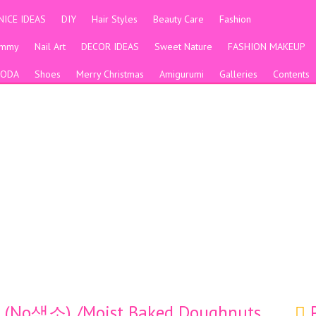
NICE IDEAS
DIY
Hair Styles
Beauty Care
Fashion
ummy
Nail Art
DECOR IDEAS
Sweet Nature
FASHION MAKEUP
ODA
Shoes
Merry Christmas
Amigurumi
Galleries
Contents
) /Moist Baked Doughnuts
P