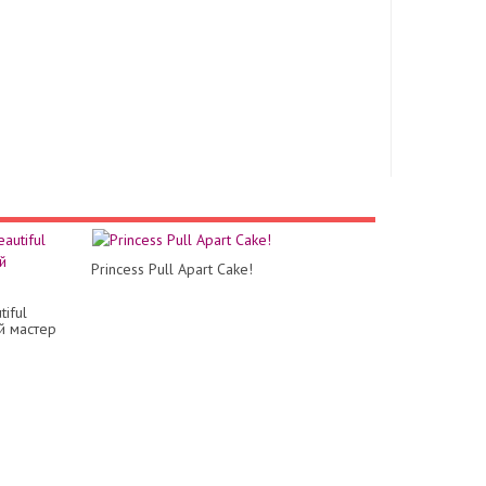
Princess Pull Apart Cake!
iful
й мастер