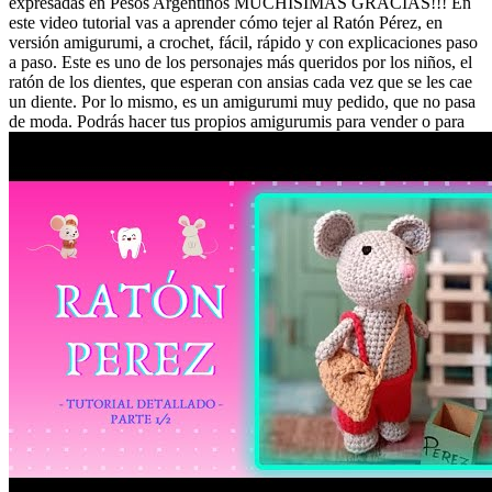
expresadas en Pesos Argentinos MUCHÍSIMAS GRACIAS!!! En
este video tutorial vas a aprender cómo tejer al Ratón Pérez, en
versión amigurumi, a crochet, fácil, rápido y con explicaciones paso
a paso. Este es uno de los personajes más queridos por los niños, el
ratón de los dientes, que esperan con ansias cada vez que se les cae
un diente. Por lo mismo, es un amigurumi muy pedido, que no pasa
de moda. Podrás hacer tus propios amigurumis para vender o para
regalar, con sobrantes de hilo, con muy pocos materiales y
resultados muy prolijos! Este muñeco tejido tiene una complejidad
media, pero con mis explicaciones detalladas paso a paso podrás
hacerlo desde la comodidad de tu casa sin inconvenientes. Lleva
muy poco material, por lo cual también es económico y muy
rentable para la venta. Para realizar este Ratoncito utilizamos hilo
100% algodón color gris, rosa y negro, y para rellenarlo utilizamos
vellón siliconado. Vas a necesitar también una aguja de crochet
número 3mm, una aguja lanera, un marcador de puntos, y una tijera
pequeña. Los puntos que vas a utilizar en este tutorial son: Anillo
mágico, punto bajo, punto cadena y punto enano. Puedes encontrar
los tutoriales paso a paso de cada uno de estos puntos en mi Canal.
No olvides subscribirte a mi canal y activar la campanita, es
totalmente gratis, para no perderte mis próximos videos! Y si te
gustó dale Like al video y dejame tus dudas en los comentarios!
Seguime en mis otras redes para estar en contacto!
https://www.instagram.com/losamigurumisdeagustina/
http://www.tiktok.com/@losamigurumisdeagustina
Obra: Haz Que