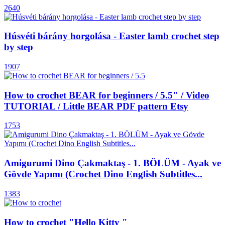
2640
Húsvéti bárány horgolása - Easter lamb crochet step
by step
1907
How to crochet BEAR for beginners / 5.5" / Video
TUTORIAL / Little BEAR PDF pattern Etsy
1753
Amigurumi Dino Çakmaktaş - 1. BÖLÜM - Ayak ve
Gövde Yapımı (Crochet Dino English Subtitles...
1383
How to crochet "Hello Kitty "