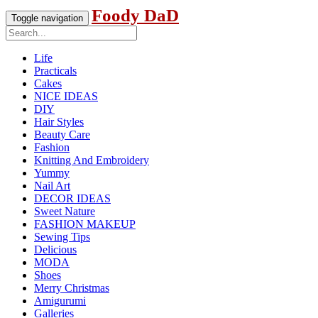
Foody DaD
Toggle navigation
Life
Practicals
Cakes
NICE IDEAS
DIY
Hair Styles
Beauty Care
Fashion
Knitting And Embroidery
Yummy
Nail Art
DECOR IDEAS
Sweet Nature
FASHION MAKEUP
Sewing Tips
Delicious
MODA
Shoes
Merry Christmas
Amigurumi
Galleries