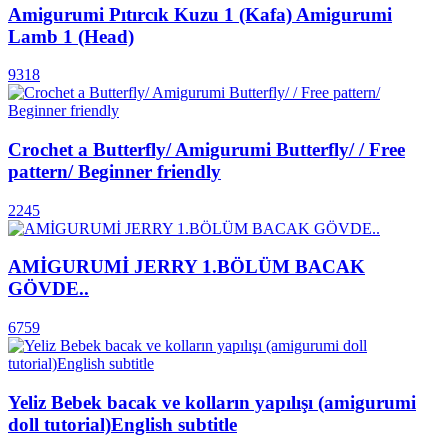
Amigurumi Pıtırcık Kuzu 1 (Kafa) Amigurumi
Lamb 1 (Head)
9318
Crochet a Butterfly/ Amigurumi Butterfly/ / Free
pattern/ Beginner friendly
2245
AMİGURUMİ JERRY 1.BÖLÜM BACAK
GÖVDE..
6759
Yeliz Bebek bacak ve kolların yapılışı (amigurumi
doll tutorial)English subtitle