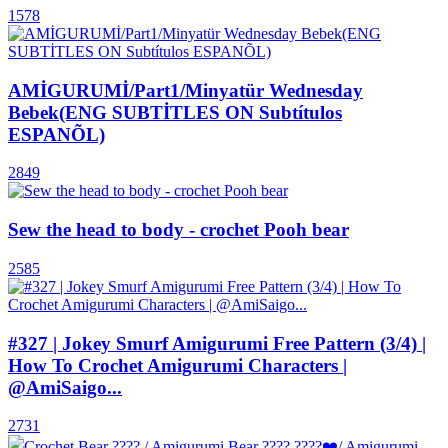
1578
AMİGURUMİ/Part1/Minyatür Wednesday
Bebek(ENG SUBTİTLES ON Subtítulos
ESPANÕL)
2849
Sew the head to body - crochet Pooh bear
2585
#327 | Jokey Smurf Amigurumi Free Pattern (3/4) |
How To Crochet Amigurumi Characters |
@AmiSaigo...
2731