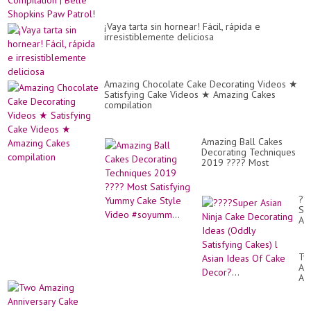
¡Vaya tarta sin hornear! Fácil, rápida e
irresistiblemente deliciosa
Amazing Chocolate Cake Decorating Videos ★
Satisfying Cake Videos ★ Amazing Cakes
compilation
Amazing Ball Cakes
Decorating Techniques
2019 ???? Most
Satisfying Yummy Cake
Style Video #soyumm...
??
Su
As
Nin
Ca
De
Tw
Id
Am
(O
An
Sat
Ca
Ca
De
l
|He