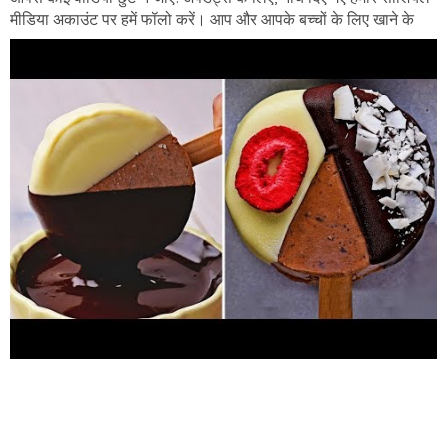
मीडिया अकाउंट पर हमें फॉलो करें। आप और आपके बच्चों के लिए खाने के
मजेदार वीडियो! By First Media व्यावसायिक पूछताछ के लिए,
https://www.soyummy.com
देखें #yummydesserts #soyummy
#icecreamrecipe