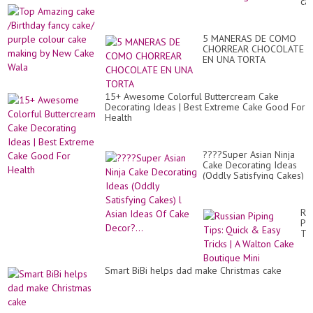
우
ca
An
케
/Bi
Ea
익
fa
Ch
|
ca
Ca
5 MANERAS DE COMO
Ho
pu
De
CHORREAR CHOCOLATE
B..
co
Id
EN UNA TORTA
ca
ma
by
Ne
15+ Awesome Colorful Buttercream Cake
Ca
Decorating Ideas | Best Extreme Cake Good For
Wa
Health
????Super Asian Ninja
Cake Decorating Ideas
(Oddly Satisfying Cakes)
l Asian Ideas Of Cake
Decor?...
Ru
Pi
Tip
Qu
&
Ea
Smart BiBi helps dad make Christmas cake
Tri
|
A
Wa