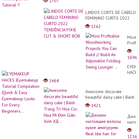
1707
LINDOS CORTE DE CABELO
FEMININO CURTO 2022
TENDÊNCIA PIXIE CUT &
1262
SHORT BOB
Most
Profit
Woodw
Projec
1696
You
Can
EYEM
Build
HACK
//
|Eyem
1464
Build
Tutori
An
Compi
Awesome decorate
Adjust
|Quick
beautiful daisy cake | Bánh
Foldi
&
Trang Trí Hoa Cúc Họa Mi
Swing
1421
Easy
Đơn Giản Xinh Xắ...
Loung
Eyem
...
Дела
Looks
насто
For
волос
Every
кукле
Beginn
1216
амигу