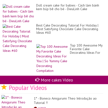
Ca
Bo
Doll cream cake for babies - Cách làm bánh
Min
kem búp bê cho bé - DieuLinh Cake
Best Cake Decorating Tutorial For Holiday |
Most Satisfying Chocolate Cake Decorating
Ideas #60
Top 100 Awesome My
Favorite Cake
Decorating Ideas For
You | So Yummy Cake
Decorating Compilation
More cakes Video
Popular Videos
1° - Boneco Amigurumi Theo Introdução ao
Tutorial !!