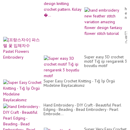
�...
ha
em
ne
fe
sti
var
[프
am
랑
fl
스
de
자
fan
수]
fl
파
sti
Super easy 3D crochet
스
tut
motif Tığ işi rengarenk 3
텔
boyutlu motif
꽃
입
체
자
Super Easy Crochet Knitting - Tığ İşi Örgü
수
Modeline Bayılacaksınız
Pa
Fl
Em
Hand Embroidery - DIY Craft - Beautiful Pearl
Edging - Beading - Bead Embroidery - Pearl
Embroide...
Super Very Easy Crochet