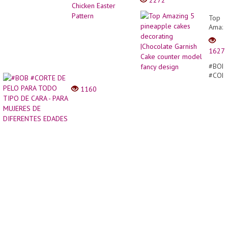
2272
Top
Amazi
5
pinea
1627
cakes
decor
#BOB
|Choco
#COR
Garnis
DE
1160
Cake
PELO
count
PARA
mode
TODO
fancy
TIPO
desig
DE
CARA
-
PARA
MUJE
DE
DIFER
EDAD