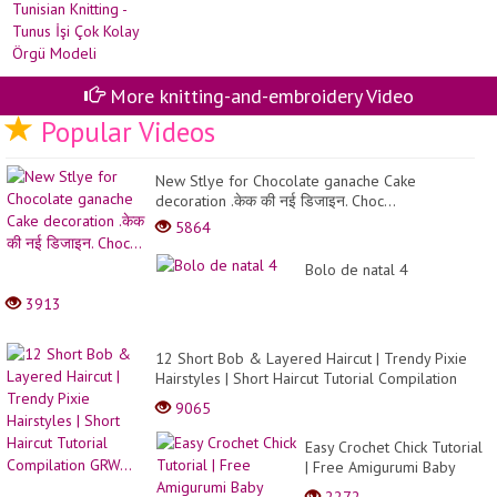
co
Kni
ko
-
ör
Tu
sa
İşi
tok
Ço
ba
Ko
More knitting-and-embroidery Video
pat
Ör
Popular Videos
Mo
New Stlye for Chocolate ganache Cake
decoration .केक की नई डिजाइन. Choc...
5864
Bolo de natal 4
3913
12 Short Bob & Layered Haircut | Trendy Pixie
Hairstyles | Short Haircut Tutorial Compilation
GRW...
9065
Easy Crochet Chick Tutorial
| Free Amigurumi Baby
Chicken Easter Pattern