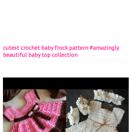
cutest crochet baby frock pattern #amazingly
beautiful baby top collection