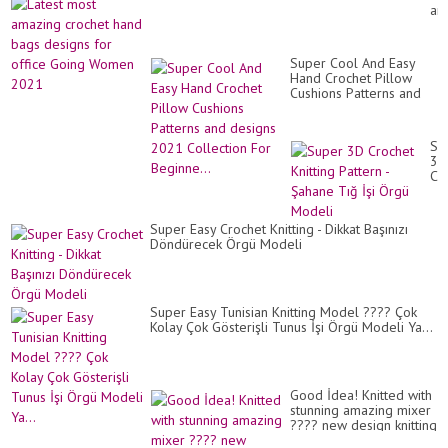
Ru
am
De
cr
Id
ha
ba
Super Cool And Easy
de
Hand Crochet Pillow
for
Cushions Patterns and
off
designs 2021 Collection
Go
For Beginne...
Wo
20
Su
3D
Cr
Kni
Pa
-
Super Easy Crochet Knitting - Dikkat Başınızı
Şa
Döndürecek Örgü Modeli
Tı
İşi
Ör
Mo
Super Easy Tunisian Knitting Model ???? Çok
Kolay Çok Gösterişli Tunus İşi Örgü Modeli Ya...
Good İdea! Knitted with
stunning amazing mixer
???? new design knitting
crochet pattern. Kolay