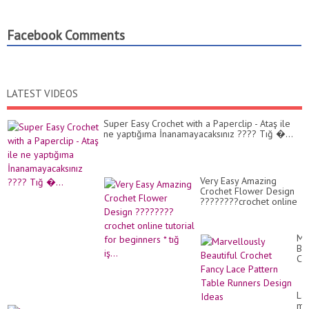
Facebook Comments
LATEST VIDEOS
Super Easy Crochet with a Paperclip - Ataş ile
ne yaptığıma İnanamayacaksınız ???? Tığ �...
Very Easy Amazing
Crochet Flower Design
????????crochet online
tutorial for beginners *
tığ iş...
Ma
Bea
Cr
Fa
La
Pa
Lat
Ta
mo