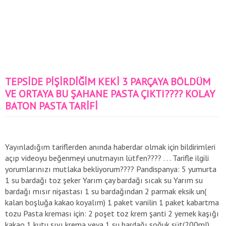
TEPSİDE PİŞİRDİĞİM KEKİ 3 PARÇAYA BÖLDÜM
VE ORTAYA BU ŞAHANE PASTA ÇIKTI???? KOLAY
BATON PASTA TARİFİ
Yayınladığım tariflerden anında haberdar olmak için bildirimleri
açıp videoyu beğenmeyi unutmayın lütfen???? . . . Tarifle ilgili
yorumlarınızı mutlaka bekliyorum???? Pandispanya: 5 yumurta
1 su bardağı toz şeker Yarım çay bardağı sıcak su Yarım su
bardağı mısır nişastası 1 su bardağından 2 parmak eksik un(
kalan boşluğa kakao koyalım) 1 paket vanilin 1 paket kabartma
tozu Pasta kreması için: 2 poşet toz krem şanti 2 yemek kaşığı
kakao 1 kutu sıvı krema veya 1 su bardağı soğuk süt(200ml)