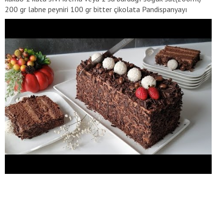
200 gr labne peyniri 100 gr bitter çikolata Pandispanyayı
ıslatmak için yarım su bardağı kadar süt Fıstık draje, pastayı
kaplamak için doğranmış çikolata