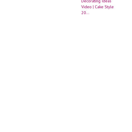
2020
|
Amazi
Choco
Cakes
Decor
Ideas
Video
|
Cake
Style
20...