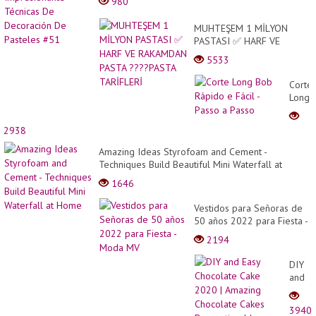
980
MUHTEŞEM 1 MİLYON
PASTASI ✅ HARF VE
RAKAMDAN PASTA ????
5533
PASTA TARİFLERİ
Corte
Long
Bob
Rápid
2938
e
Fácil
Amazing Ideas Styrofoam and Cement -
-
Techniques Build Beautiful Mini Waterfall at
Passo
Home
1646
a
Passo
Vestidos para Señoras de
50 años 2022 para Fiesta -
Moda MV
2194
DIY
and
Easy
Choco
3940
Cake