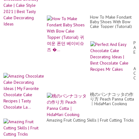
Ma
By
Sun
Ca
How To Make Fondant
Ma
Baby Shoes With Bow
Cake Topper (Tutorial)
귀여운 폰던 베이비슈즈
�...
Pe
An
Ea
Ch
Ca
De
Am
Id
Ch
|
Ca
Be
De
Ch
Id
Ca
|
Re
桃のパンナコッタの作
My
Mr
り方 Peach Panna Cotta
Fa
Ca
｜HidaMari Cooking
Ch
Ca
Re
|
Amazing Fruit Cutting Skills | Fruit Cutting Tricks
Ta
Ch
La.