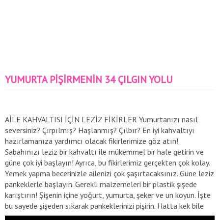
YUMURTA PİŞİRMENİN 34 ÇILGIN YOLU
AİLE KAHVALTISI İÇİN LEZİZ FİKİRLER Yumurtanızı nasıl
seversiniz? Çırpılmış? Haşlanmış? Çılbır? En iyi kahvaltıyı
hazırlamanıza yardımcı olacak fikirlerimize göz atın!
Sabahınızı leziz bir kahvaltı ile mükemmel bir hale getirin ve
güne çok iyi başlayın! Ayrıca, bu fikirlerimiz gerçekten çok kolay.
Yemek yapma becerinizle ailenizi çok şaşırtacaksınız. Güne leziz
pankeklerle başlayın. Gerekli malzemeleri bir plastik şişede
karıştırın! Şişenin içine yoğurt, yumurta, şeker ve un koyun. İşte
bu sayede şişeden sıkarak pankeklerinizi pişirin. Hatta kek bile
yapabilirsiniz. Videomuzu izleyin ve görün! Peynirli börek en