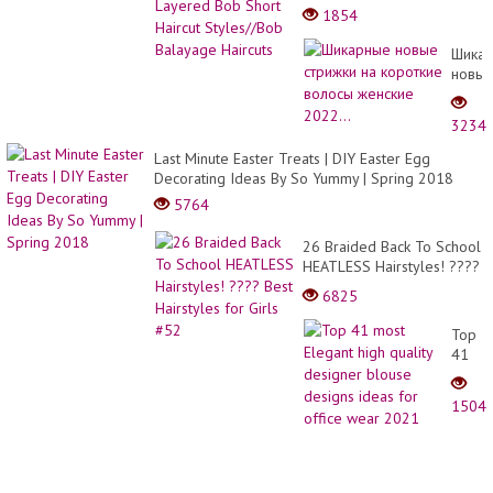
Short Haircut Styles//Bob
1854
Balayage Haircuts
Шика
новы
стриж
на
3234
корот
волос
Last Minute Easter Treats | DIY Easter Egg
женск
Decorating Ideas By So Yummy | Spring 2018
2022..
5764
26 Braided Back To School
HEATLESS Hairstyles! ????
Best Hairstyles for Girls
6825
#52
Top
41
most
Elega
1504
high
qualit
desig
blous