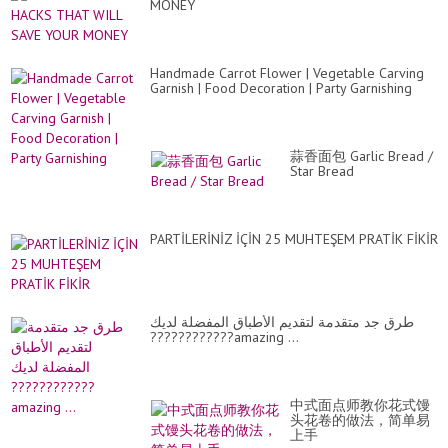
MONEY
Handmade Carrot Flower | Vegetable Carving
Garnish | Food Decoration | Party Garnishing
蒜香面包 Garlic Bread /
Star Bread
PARTİLERİNİZ İÇİN 25 MUHTEŞEM PRATİK FİKİR
طرق جد متقدمة لتقديم الأطباق المفضلة لديك
????????????amazing ...
中式面点师教你花式馒
头花卷的做法，简单易
上手