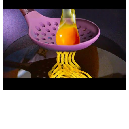
sevdiğim kahvaltıdır! Bu tarifimizi deneyin ve hiç bıkmadan
pişirin! Sıradaki kahvaltı fikrimiz gerçekten çok havalı!
Fırınlanmış avokadolara bayılırım, çünkü çok lezizdirler ve
şahane görünürler! Avokadoları kesin ve fırın tepsisine
yerleştirin. yumurta sarılarını dikkatlice ayırmak için plastik bir
şişe kullanın ve ayırdığınız sarıları avokadıların içine yerleştirin.
Her bir avokadonun üstüne paprika, kuru jambon, maydanoz ve
peynir serpin ve 30 dakika fırınlayın. Jambon sarılı yumurta,
akşam yemeği için pişirebileceğiniz ve arakdaşlarınızı şaşırtacak
şahane bir yemektir. Öncelikle, pirinci hazırlayın ve plastik bir
poşet ile yumurtanın etrafına sarın. Sonra jambon parçalarını
bunların üstüne sarın ve kızartın. Yumurtaları uzun süre
saklamak istiyorsanız onları dondurun. Kendi mutfak
tüyolarınızı yorumlarda herkesle paylaşmayı unutmayın!
ZAMAN BİLDİRİMLERİ: 00:40 Yumurtalı çin böreği 01:53
Peynirli börek 02:20 Leziz pankekler 03:36 Yumurtalı sandviç
07:26 Fıdında avokado