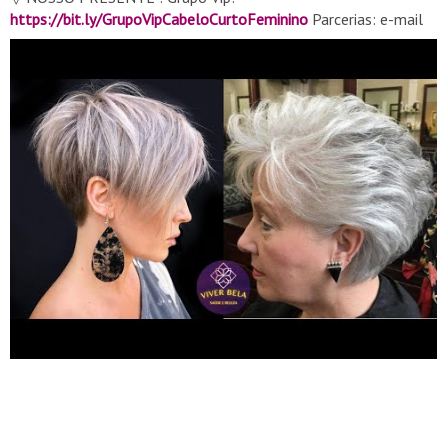
https://bit.ly/GrupoVipCabeloCurtoFeminino
Parcerias: e-mail
dicascabelocurto@gmail.com
▬▬▬▬▬▬▬▬▬▬▬▬▬▬▬▬▬▬▬▬▬▬▬▬▬▬▬
▽ Obrigado por assistir e apoiar nosso canal aguarde para ver
vídeos novos todos os dias no viver bela oficial! Se você vê um
clipe de sua propriedade que não enviou ou forneceu conteúdo
para uso, provavelmente recebemos permissões falsas e
ficaríamos felizes em resolver isso para você! Por favor, envie-
nos um e-mail para
dicascabelocurto@gmail.com
, ou você
pode comentar abaixo deste vídeo. Muito obrigado!
▬▬▬▬▬▬▬▬▬▬▬▬▬▬▬▬▬▬▬▬▬▬▬▬▬▬▬
▽ Playlist: ➞ Cabelo curto para senhoras:
https://bit.ly/3uteQoq
Cabelo curto crespo:
https://bit.ly/3uteQoq
#shorts #cabelocurtofeminino
#cortedecabelocurto #cabelocurto #cabelo
#cabelocurtosenhoras #cortesdecabeloparasenhoras