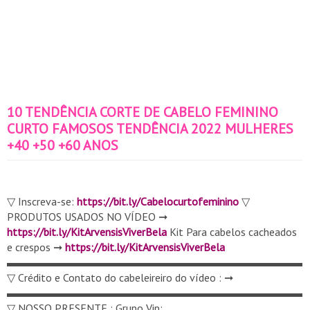
10 TENDÊNCIA CORTE DE CABELO FEMININO
CURTO FAMOSOS TENDÊNCIA 2022 MULHERES
+40 +50 +60 ANOS
▽ Inscreva-se:
https://bit.ly/Cabelocurtofeminino
▽
PRODUTOS USADOS NO VÍDEO ➞
https://bit.ly/KitArvensisViverBela
Kit Para cabelos cacheados
e crespos ➞
https://bit.ly/KitArvensisViverBela
▬▬▬▬▬▬▬▬▬▬▬▬▬▬▬▬▬▬▬▬▬▬▬▬▬▬▬
▽ Crédito e Contato do cabeleireiro do vídeo : ➞
▬▬▬▬▬▬▬▬▬▬▬▬▬▬▬▬▬▬▬▬▬▬▬▬▬▬▬
▽ NOSSO PRESENTE : Grupo Vip: