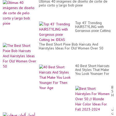
Últimas 40 imágenes de diseño de corte de
en
pelo corto y largo bob pixie
cap
Top 43' Trending
HAIRSTYLING with
Gorgeous pixie Cutting
✂️ IDEAS
The Best Short Pixie Bob Haircuts And
Hairstyles Ideas For Old Women Over 50
40 Best Short Haircuts
And Styles That Make
You Look Younger For
Then Your Age
Be
Sh
Hai
Fo
Wo
Ov
مل
50
وان
//