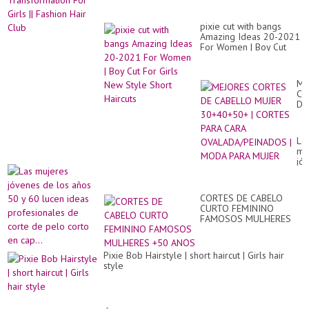
pixie cut with bangs
Amazing Ideas 20-2021
For Women | Boy Cut
For Girls New Style
Short Haircuts
ME
CO
DE
CA
MU
30
La
|
mu
CO
jó
PA
de
CA
los
OV
añ
|
CORTES DE CABELO
50
M
CURTO FEMININO
y
PA
FAMOSOS MULHERES
60
MU
+50 ANOS
lu
id
pr
Pixie Bob Hairstyle | short haircut | Girls hair
de
style
co
de
pe
co