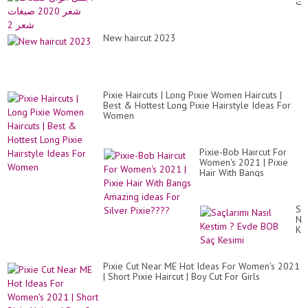
ات
Bl
عر
Hai
20
Co
ات
Id
New haircut 2023
عر
Fo
2
Fal
20
20
Pixie Haircuts | Long Pixie Women Haircuts |
Best & Hottest Long Pixie Hairstyle Ideas For
Women
Pixie-Bob Haircut For
Women's 2021 | Pixie
Hair With Bangs
Amazing ideas For
Silver Pixie????
Sa
Nas
Ke
?
Ev
BO
Pixie Cut Near ME Hot Ideas For Women's 2021
Sa
| Short Pixie Haircut | Boy Cut For Girls
Ke