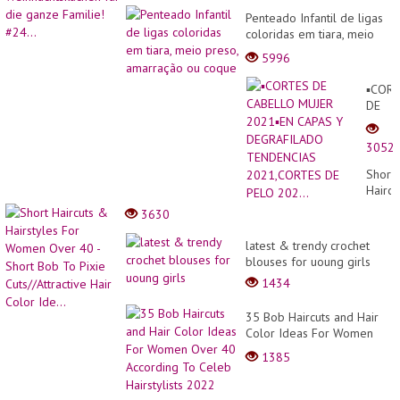
Penteado Infantil de ligas
coloridas em tiara, meio
preso, amarração ou
5996
coque
▪︎COR
DE
CABE
MUJE
3052
2021▪
CAPA
Short
Y
Haircu
DEGR
&
3630
TEND
Hairst
2021
For
latest & trendy crochet
DE
Wome
blouses for uoung girls
PELO
Over
202...
1434
40 -
Short
35 Bob Haircuts and Hair
Bob
Color Ideas For Women
To
Over 40 According To
Pixie
1385
Celeb Hairstylists 2022
Cuts//
Hair
Color