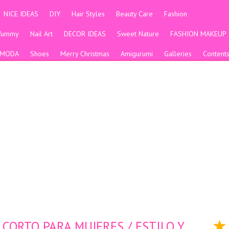
NICE IDEAS
DIY
Hair Styles
Beauty Care
Fashion
Yummy
Nail Art
DECOR IDEAS
Sweet Nature
FASHION MAKEUP
MODA
Shoes
Merry Christmas
Amigurumi
Galleries
Content
 CORTO PARA MUJERES / ESTILO Y