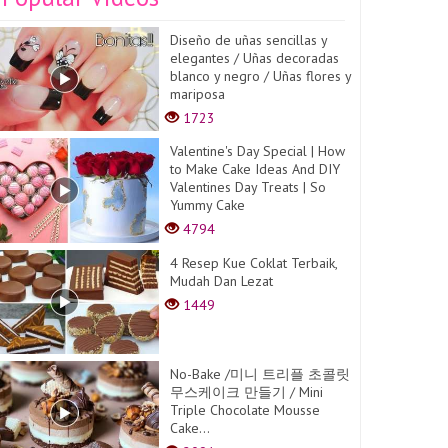
Diseño de uñas sencillas y
elegantes / Uñas decoradas
blanco y negro / Uñas flores y
mariposa
1723
Valentine's Day Special | How
to Make Cake Ideas And DIY
Valentines Day Treats | So
Yummy Cake
4794
4 Resep Kue Coklat Terbaik,
Mudah Dan Lezat
1449
No-Bake /미니 트리플 초콜릿
무스케이크 만들기 / Mini
Triple Chocolate Mousse
Cake...