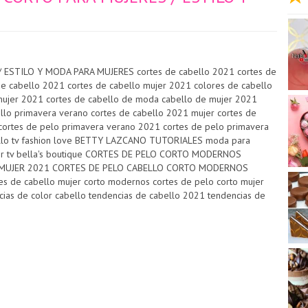
ESTILO Y MODA PARA MUJERES cortes de cabello 2021 cortes de
de cabello 2021 cortes de cabello mujer 2021 colores de cabello
 mujer 2021 cortes de cabello de moda cabello de mujer 2021
llo primavera verano cortes de cabello 2021 mujer cortes de
 cortes de pelo primavera verano 2021 cortes de pelo primavera
abello tv fashion love BETTY LAZCANO TUTORIALES moda para
er tv bella's boutique CORTES DE PELO CORTO MODERNOS
 MUJER 2021 CORTES DE PELO CABELLO CORTO MODERNOS
de cabello mujer corto modernos cortes de pelo corto mujer
ncias de color cabello tendencias de cabello 2021 tendencias de
2021 cabello de moda 2022 moda 2020 moda 2019 cabello en
en el cabello cambio de look 2021 cambio de look como teñirse
a cabello piel morena cabello para morenitas cabello piel canela
ias de color 2021 cabello 2021 colores de cabello ideas teñir
color pelo moda cortes de cabello 2021 cortes de pelo 2021
to cabello largo cortes de moda para mujer cortes de cabello
lo de moda cortes en capas estilo balayage corte bob cabello
cabello 2021 tendencias cabello 2022 cortes en tendencia corte