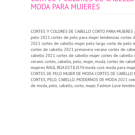
MODA PARA MUJERES
CORTES Y COLORES DE CABELLO CORTO PARA MUJERES / 
pelo 2021 cortes de pelo para mujer tendencias cortes 
2021 cortes de cabello mujer pelo largo corte de pelo
cortes de cabello 2021 primavera verano cortes de cabe
cabello 2021 cortes de cabello mujer cortes de cabello
verano cortes, cabello, pelo, mujer, moda, cortes de c
mujeres RAUL ROA ESTILISTA moda cool moda para muj
CORTES DE PELO MUJER DE MODA CORTES DE CABELLO
CORTES, PELO, CABELLO, MODERNOS DE MODA 2021 cotes 
de moda, pelo, cabello, corto, mujer, Fashion Love tende
color cabello 2021 cabello de moda cabello de moda 
tendencia 2021 cabello en tendencia 2021 que me hago 
el cabello cabello para piel rosada cabello piel amarill
cabello mujer 2021 cabello mujeres 2021 las 10 tendenc
cabello en casa pelo de moda pelo en tendencia color 
cortes de cabello para mujer cortes de moda cabello cor
para mujeres colores de cabello de moda color de cabel
negro cabello rubio tendencias cabello 2020 tendencias 