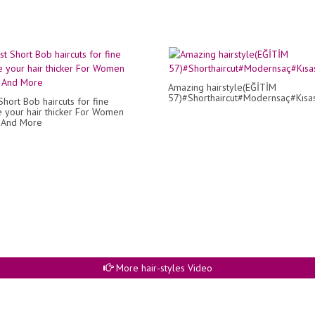
Amazing hairstyle(EĞİTİM
57)#Shorthaircut#Modernsaç#Kısas
hort Bob haircuts for fine
 your hair thicker For Women
 And More
More hair-styles Video