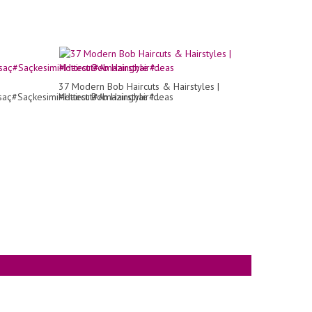
37 Modern Bob Haircuts & Hairstyles |
aç#Saçkesimi#Haircut#Amazinghair#...
Hottest Bob Hairstyle Ideas