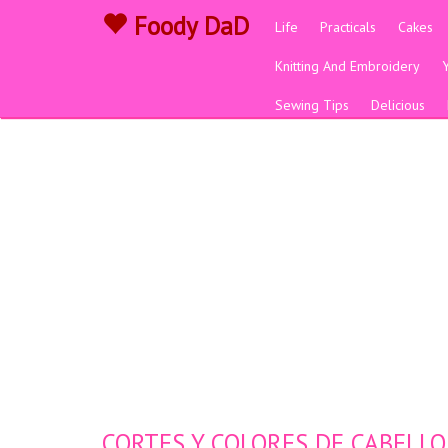
Foody DaD
Life
Practicals
Cakes
Knitting And Embroidery
Sewing Tips
Delicious
CORTES Y COLORES DE CABELLO