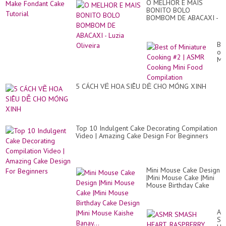
O MELHOR E MAIS
BONITO BOLO
BOMBOM DE ABACAXI -
Luzia Oliveira
Be
of
Mi
Co
#2
|
5 CÁCH VẼ HOA SIÊU DỄ CHO MÓNG XINH
AS
Co
Min
Fo
Co
Top 10 Indulgent Cake Decorating Compilation
Video | Amazing Cake Design For Beginners
Mini Mouse Cake Design
|Mini Mouse Cake |Mini
Mouse Birthday Cake
Design |Mini Mouse
Kaishe Banay...
AS
SM