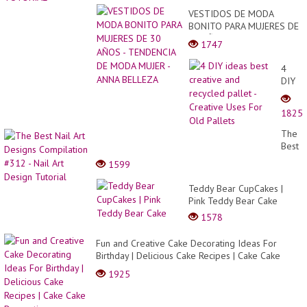
르
트
VESTIDOS DE MODA
(K
BONITO PARA MUJERES DE
Ric
30 AÑOS - TENDENCIA DE
1747
MODA MUJER - ANNA
BELLEZA
4
DIY
ideas
best
1825
creati
and
The
recyc
Best
pallet
Nail
1599
-
Art
Creati
Desig
Teddy Bear CupCakes |
Uses
Compi
Pink Teddy Bear Cake
For
#312
Old
1578
-
Pallet
Nail
Fun and Creative Cake Decorating Ideas For
Art
Birthday | Delicious Cake Recipes | Cake Cake
Desig
Decorati...
Tutori
1925