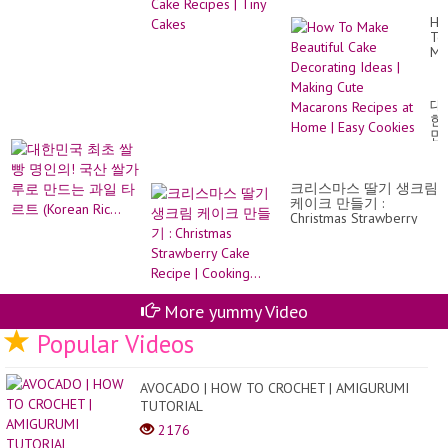
Ho
To
Ma
Bea
Ca
De
대
Id
한
|
민
Ma
국
Cu
최
Ma
초
Re
크리스마스 딸기 생크림
쌀
at
케이크 만들기 :
빵
Ho
Christmas Strawberry
명
|
Cake Recipe | Cooking...
인
Ea
의!
Co
국
산
쌀
More yummy Video
가
루
Popular Videos
로
만
드
AVOCADO | HOW TO CROCHET | AMIGURUMI
는
과
TUTORIAL
일
2176
타