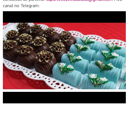
canal no Telegram:
https://t.me/joinchat/hW9WBzmG4uw3ZjUy
Assista também:
https://www.youtube.com/watch?v=JCrKAWfcgnI
https://www.youtube.com/watch?v=O7DGqYCv1Sw
https://www.youtube.com/watch?v=CK_Yytfr1hY
https://www.youtube.com/watch?v=v4_LogChpyQ
Ingredientes: Bombom de Castanha de Caju 100g de castanha
de caju torrada 150g de chocolate branco 100g de creme de
leite 250 g de chocolate amargo Bombom de Maracujá
Recheio: 100g de suco de maracujá 200g de chocolate branco
Para fazer a casquinha do bombom 200g de chocolate branco
corante em pó para chocolate na cor desejada Pasta de açúcar:
https://www.youtube.com/watch?v=uMtN4bAKfaQ
Moldes de
silicone:
https://s.click.aliexpress.com/e/_AOUkBQ
https://s.click.aliexpress.com/e/_ATZ3c4
https://s.click.aliexpress.com/e/_As69L2
https://www.paraisodosmoldes.com.br/flores-e-folhas/942-
molde-de-silicone-flor-bolinha-888.html
Corante na cor verde