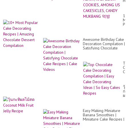
HE
RA
CO
A
10
US
Mo
CA
Po
CA
Ca
MU
De
먹
Re
방
Awesome Birthday Cake
|
Decoration Compilation |
Am
Satisfying Chocolate
Ch
Cake Recipes | Cake
De
Videos
Co
To
Ch
Ca
De
Co
|
วุ้น
Ea
กะ
Ca
ผล
De
ไม้
Id
สด
|
Co
So
Easy Making Miniature
Mil
Ea
Banana Smoothies |
Fru
Ca
Miniature Cake Recipes |
Jel
Re
Tiny Cakes
Re