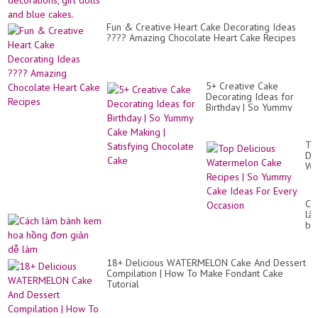
Fun & Creative Heart Cake Decorating Ideas
???? Amazing Chocolate Heart Cake Recipes
5+ Creative Cake
Decorating Ideas for
Birthday | So Yummy
Cake Making | Satisfying
Chocolate Cake
To
Del
Wa
Ca
Re
|
Cá
So
là
Yu
bá
Ca
ke
Id
ho
Fo
hồ
Ev
18+ Delicious WATERMELON Cake And Dessert
đơ
Oc
Compilation | How To Make Fondant Cake
gi
Tutorial
dễ
là