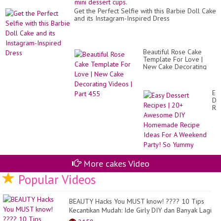
Get the Perfect Selfie with this Barbie Doll Cake
and its Instagram-Inspired Dress
Beautiful Rose Cake
Template For Love |
New Cake Decorating
Videos | Part 455
Ea
De
Re
|
20
Aw
DI
Ho
Re
Id
More cakes Video
Fo
A
Popular Videos
We
Par
So
BEAUTY Hacks You MUST know! ???? 10 Tips
Yu
Kecantikan Mudah: Ide Girly DIY dan Banyak Lagi