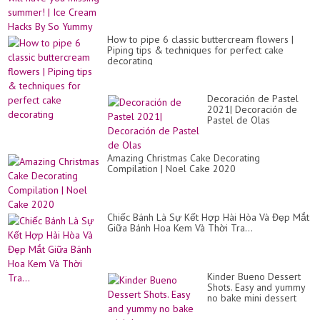
How to pipe 6 classic buttercream flowers |
Piping tips & techniques for perfect cake
decorating
Decoración de Pastel
2021| Decoración de
Pastel de Olas
Amazing Christmas Cake Decorating
Compilation | Noel Cake 2020
Chiếc Bánh Là Sự Kết Hợp Hài Hòa Và Đẹp Mắt
Giữa Bánh Hoa Kem Và Thời Tra...
Kinder Bueno Dessert
Shots. Easy and yummy
no bake mini dessert
cups.