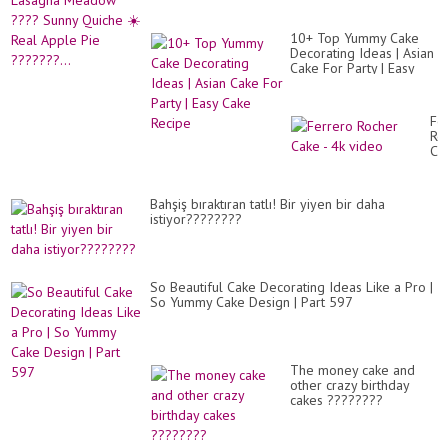
10+ Top Yummy Cake
Decorating Ideas | Asian
Cake For Party | Easy
Cake Recipe
Fe
Ro
Ca
-
4k
vi
Bahşiş bıraktıran tatlı! Bir yiyen bir daha
istiyor????????
So Beautiful Cake Decorating Ideas Like a Pro |
So Yummy Cake Design | Part 597
The money cake and
other crazy birthday
cakes ????????