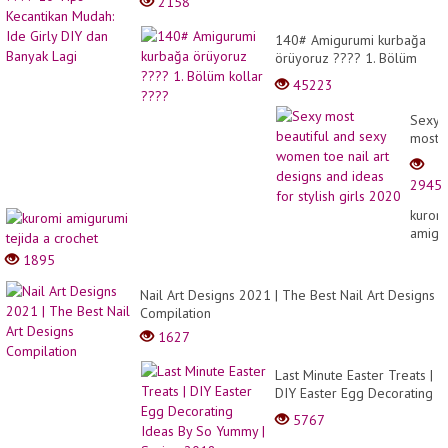
2158
140# Amigurumi kurbağa
örüyoruz ???? 1. Bölüm
kollar ????
45223
Sexy
most
beauti
and
2945
sexy
wome
kurom
toe
amigu
nail
tejida
1895
art
a
desig
croche
Nail Art Designs 2021 | The Best Nail Art Designs
and
Compilation
ideas
for
1627
stylish
girls
Last Minute Easter Treats |
2020
DIY Easter Egg Decorating
Ideas By So Yummy |
5767
Spring 2018