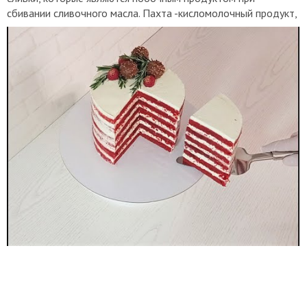
сбивании сливочного масла. Пахта -кисломолочный продукт,
но - это ни в коем случае не сыворотка от творога, это
совсем другое. По вкусу они отличаются в корне. Девочкам
из Германии (Buttermilch) 8 гр какао порошка 3/4 чайной
ложки соды БЕЗ ГОРКИ 3/4 чайной ложки разрыхлителя БЕЗ
ГОРКИ 2 щепотки соли 380 гр пшеничной муки 1,5 чайной
ложки красного гелевого пищевого красителя (топ декор или
вилтон) или же вместо гелевого красителя 1/4 чайной сухого
пищевого красителя выпекаю коржи при температуре 160
градусов Цельсия режим верх низ без конвекции примерно
30 минут. Готовность проверяю деревянной шпажкой
ИНГРЕДИЕНТЫ Для КРЕМА ЧИЗ на сливках на это
количество коржей 600 гр творожного сыра типа Хохланд,
Альметте 1 пакетик ванильного сахара 100 гр сахарной
пудры 120 гр сливок для взбивания не менее 30% жирности
экспресс крем с МАСКАРПОНЕ для УКРАШЕНИЯ ТОРТОВ и
КАПКЕЙКОВ. ПОДРОБНО! УКРАШЕНИЕ ТОРТА этим
КРЕМОМ !
https://www.youtube.com/watch?
v=h20uuHN7fKo&t=57s
!!!!!!! ЭТОТ ЖЕ БИСКВИТ ВЫПЕКАЮ
в ОДНОЙ ФОРМЕ И БЕЗ КРАСИТЕЛЯ торт КОФЕЙНЫЙ