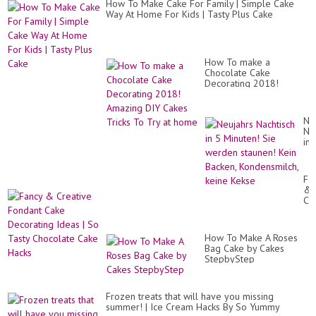
How To Make Cake For Family | Simple Cake
Way At Home For Kids | Tasty Plus Cake
How To make a
Chocolate Cake
Decorating 2018!
Amazing DIY Cakes
Tricks To Try at home
Ne
Na
in
5
Mi
Si
Fa
we
&
st
Cr
Ke
Fo
Ba
Ca
Ko
De
ke
How To Make A Roses
Id
Ke
Bag Cake by Cakes
|
StepbyStep
So
Ta
Ch
Ca
Frozen treats that will have you missing
Ha
summer! | Ice Cream Hacks By So Yummy