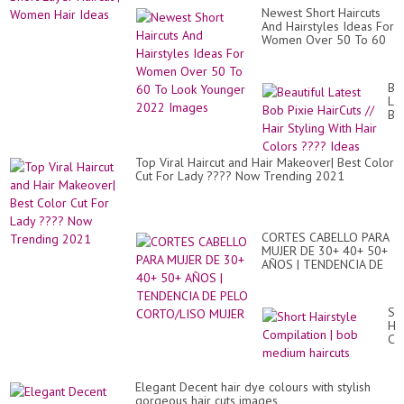
Newest Short Haircuts
And Hairstyles Ideas For
Women Over 50 To 60
To Look Younger 2022
Images
Bea
Lat
Bo
Pix
Ha
//
Top Viral Haircut and Hair Makeover| Best Color
Hai
Cut For Lady ???? Now Trending 2021
Sty
Wi
Hai
Co
??
CORTES CABELLO PARA
Id
MUJER DE 30+ 40+ 50+
AÑOS | TENDENCIA DE
PELO CORTO/LISO
MUJER
Sh
Hai
Co
|
bo
me
Elegant Decent hair dye colours with stylish
hai
gorgeous hair cuts images