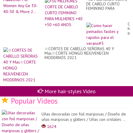
Dy
DÉ
DE CABELO CURTO
Co
FEMININO PARA
Ma
MULHERES +40 +50 +60
Fo
ANOS
Wo
An
Co
Ge
ha
30
pe
40
fac
50
y
&
ra
☆CORTES DE CABELLO SEÑORAS 40 Y
Mo
pa
Mas☆CORTE HONGO REJUVENECEN
2..
el
MODERNOS 2021
ve
More hair-styles Video
Popular Videos
Uñas decoradas con foil mariposas / Diseño de
uñas mariposas y glitters / Uñas con cristales ...
1624