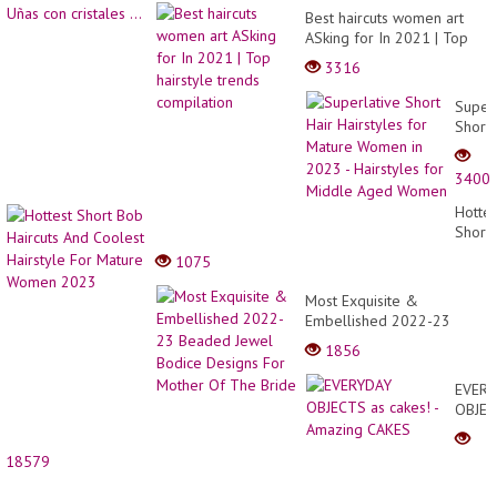
Best haircuts women art
ASking for In 2021 | Top
hairstyle trends
3316
compilation
Superl
Short
Hair
Hairst
3400
for
Matur
Hottes
Wome
Short
in
Bob
1075
2023
Haircu
-
And
Most Exquisite &
Hairst
Coole
Embellished 2022-23
for
Hairst
Beaded Jewel Bodice
Middl
1856
For
Designs For Mother Of
Aged
Matur
The Bride
Wome
EVER
Wome
OBJE
2023
as
cakes!
18579
-
Amazi