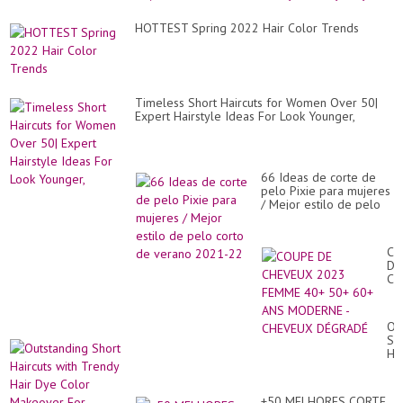
HOTTEST Spring 2022 Hair Color Trends
Timeless Short Haircuts for Women Over 50|
Expert Hairstyle Ideas For Look Younger,
66 Ideas de corte de
pelo Pixie para mujeres
/ Mejor estilo de pelo
corto de verano 2021-
22
CO
DE
CH
20
FE
40
Ou
50
Sh
60
Hai
AN
wit
MO
Tr
-
Hai
CH
+50 MELHORES CORTE