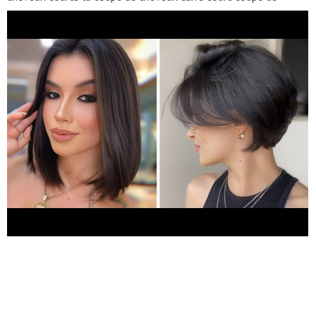
cheveux courte moderne coupes de cheveux carré long coupes
de cheveux avec frange coupes de cheveux mi long / Coiffures
Cheveux moyens Tout le monde peut avoir les cheveux courts -
c'est le soin qui compte. Les coupes de cheveux courtes sont
également un excellent moyen de faire la transition entre des
cheveux longs et une coupe pixie, ou vice versa Les coiffures
courtes nécessitent toutefois un entretien supplémentaire et
des astuces de coiffage Alors que la plupart des femmes aux
cheveux longs peuvent se contenter d'une queue de cheval ou
d'une coiffure à mi-hauteur, celles qui ont les cheveux courts
auront besoin de nombreux produits et techniques astucieux
pour garder leurs boucles bien rangées au quotidien Coupe de
cheveux femme automne - Frange rideau longue Mèches sur
une coiffure courte et dégradée Lobe en forme de A
arrondi/Bob court en pièces détachées pour un visage rond
Mignonne coupe de cheveux brune cendrée sur le côté coupes
de cheveux avec frange rideau Coiffures tendances femmes
court - anne blanc Meilleures Coiffures Femmes cheveux mi
long frange rideau brune cheveux court et long pour femmes
cheveux moyens /coupes de cheveux mode Coupes courtes