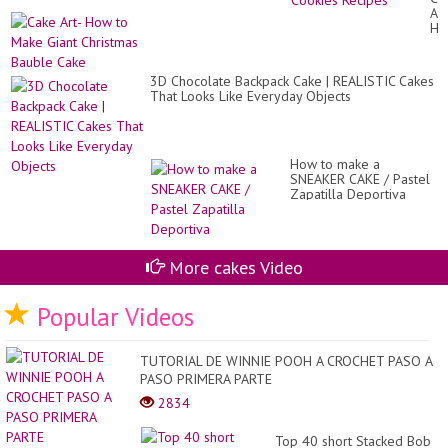
Fo
Art
Ki
Ho
|
to
So
Ma
Yu
Gia
Co
3D Chocolate Backpack Cake | REALISTIC Cakes
Ch
Re
That Looks Like Everyday Objects
Ba
Ca
How to make a
SNEAKER CAKE / Pastel
Zapatilla Deportiva
More cakes Video
Popular Videos
TUTORIAL DE WINNIE POOH A CROCHET PASO A
PASO PRIMERA PARTE
2834
Top 40 short Stacked Bob