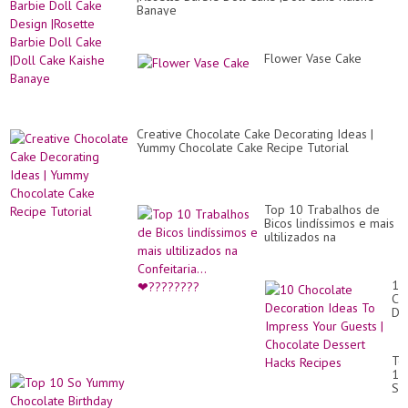
on
Banaye
cr
Flower Vase Cake
Creative Chocolate Cake Decorating Ideas |
Yummy Chocolate Cake Recipe Tutorial
Top 10 Trabalhos de
Bicos lindíssimos e mais
ultilizados na
Confeitaria...❤????????
10
Ch
De
Id
To
Im
To
Yo
10
Gu
So
|
Yu