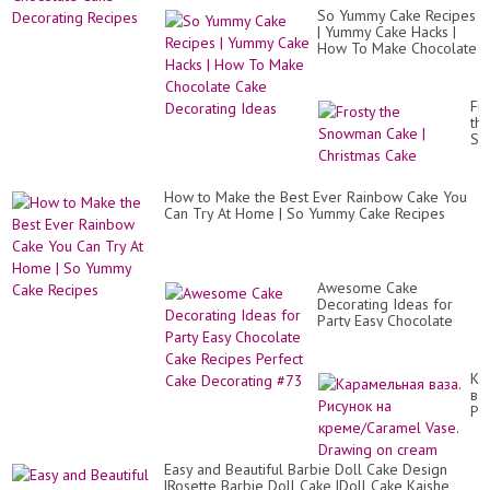
So Yummy Cake Recipes
| Yummy Cake Hacks |
How To Make Chocolate
Cake Decorating Ideas
Fro
th
Sn
Ca
|
Ch
How to Make the Best Ever Rainbow Cake You
Ca
Can Try At Home | So Yummy Cake Recipes
Awesome Cake
Decorating Ideas for
Party Easy Chocolate
Cake Recipes Perfect
Cake Decorating #73
Ка
ваз
Ри
на
кр
Vas
Easy and Beautiful Barbie Doll Cake Design
Dr
|Rosette Barbie Doll Cake |Doll Cake Kaishe