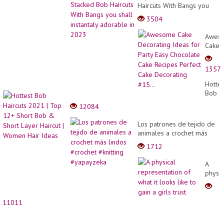
Haircuts With Bangs you
shall instantaly adorable in
3504
2023
Awes
Cake
Decor
Ideas
1357
for
Party
Hottes
Easy
Bob
Choco
Haircu
12084
Cake
2021
Recip
|
Los patrones de tejido de
Perfec
Top
animales a crochet más
Cake
12+
lindos #crochet #knitting
Decor
1712
Short
#yapayzeka
#15...
Bob
A
&
physic
Short
repres
Layer
of
Haircu
what
|
11011
it
Wome
looks
Hair