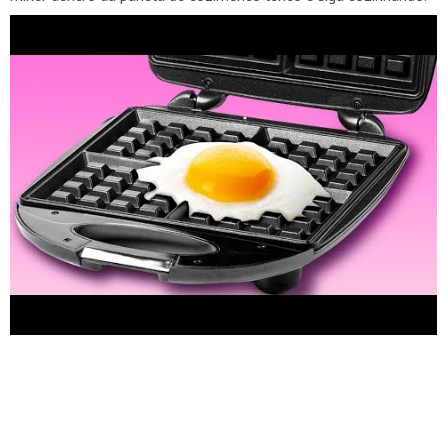
Um café da manhã muito rápido está pronto! Assista ao nosso
vídeo e descubra como fazer cachorros-quentes em uma
panela de cozimento lento. Você ama os waffles? Estamos
prontos para compartilhar com você uma receita perfeita de
deliciosos waffles de chocolate. Misture 2 ovos, açúcar,
manteiga derretida, chocolate amargo, café, cacau em pó e
farinha. Outra sobremesa incrível que você pode fazer é o bolo
de sorvete. Faça waffles de chocolate e amoleça o sorvete.
Pegue uma colher de sorvete amolecido e espalhe sobre os
waffles. Faça algumas camadas. Pegue diferentes sabores de
sorvetes. Nós preferimos chocolate, morango e baunilha. Além
disso, você pode fazer casquinhas de sorvete caseiras. Misture
3 ovos, açúcar, manteiga derretida e farinha. Mexa e frite em
uma chapa de waffle. Se você está se preparando para uma
festa e precisa de aperitivos rápidos e deliciosos, tente preparar
waffles de batata, waffles de queijo, uma pizza rápida e
cachorros-quentes. Vamos começar com waffles de queijo.
Corte a mussarela em quadrados iguais, enrole o queijo na
farinha e mergulhe em ovos batidos e enrole em migalhas de
pão. Depois disso, coloque os quadrados de muçarela em uma