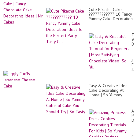
Ch
Ch
De
Bir
Ha
Cute Pikachu Cake
Ca
Re
???????????? 10 Fancy
|
Yummy Cake Decoration
Fa
Ideas for the Perfect
Ch
Party Tasty C...
Ca
De
Ta
Id
&
|
Bea
Mr
Ca
Ca
De
Tut
Jig
for
Flu
Be
Ja
|
Ch
Mo
Ca
Sat
Ch
Easy & Creative Idea
Vi
Cake Decorating At
So
Home | So Yummy
Yu.
Colorful Cake You
Should Try | So Tasty
Am
Pr
Dr
Co
De
Tut
Ca