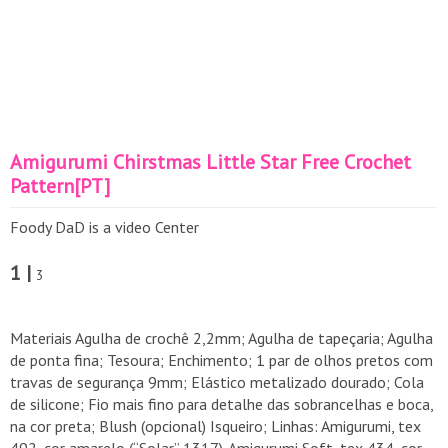
Amigurumi Chirstmas Little Star Free Crochet
Pattern[PT]
Foody DaD is a video Center
1 |
3
Materiais Agulha de crochê 2,2mm; Agulha de tapeçaria; Agulha
de ponta fina; Tesoura; Enchimento; 1 par de olhos pretos com
travas de segurança 9mm; Elástico metalizado dourado; Cola
de silicone; Fio mais fino para detalhe das sobrancelhas e boca,
na cor preta; Blush (opcional) Isqueiro; Linhas: Amigurumi, tex