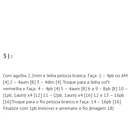
3 |
3
Com agulha 2,2mm e linha pelúcia branca, faça: 1 – 4pb no AM
[4] 2 – 4aum [8] 3 – 4dim [4] Troque para a linha soft
vermelha e faça: 4 – 4pb [4] 5 – 4aum [8] 6 a 9 – 8pb [8] 10 –
(1pb, 1aum) x4 [12] 11 – (2pb, 1aum) x4 [16] 12 e 13 – 16pb
[16]Troque para o fio pelúcia branco e faça: 14 – 16pb [16]
Finalize com 1pb invisível e arremate o fio (imagem 18)