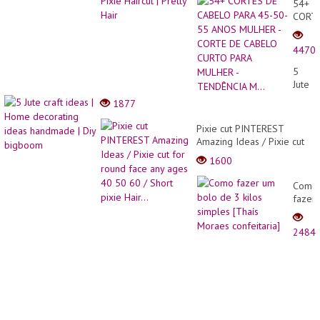
54+
CORT
DE
CABE
4470
PARA
45-
5
50-
Jute
55
craft
1877
ANOS
ideas
MULH
|
Pixie cut PINTEREST
-
Home
Amazing Ideas / Pixie cut
CORT
decor
for round face any ages
DE
1600
ideas
40 50 60 / Short pixie
CABE
hand
Hair...
CURT
Como
| Diy
PARA
fazer
bigb
MULH
um
-
bolo
2484
TEND
de 3
M...
kilos
simpl
[Thaís
Morae
confei