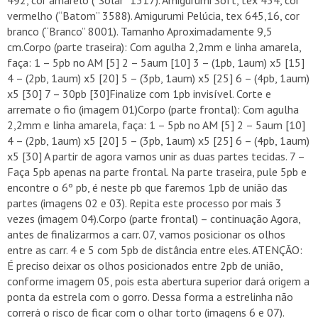
492, cor amarelo (“Solar” 1317). Amigurumi Soft, tex 434, cor
vermelho (“Batom” 3588). Amigurumi Pelúcia, tex 645,16, cor
branco (“Branco” 8001). Tamanho Aproximadamente 9,5
cm.Corpo (parte traseira): Com agulha 2,2mm e linha amarela,
faça: 1 – 5pb no AM [5] 2 – 5aum [10] 3 – (1pb, 1aum) x5 [15]
4 – (2pb, 1aum) x5 [20] 5 – (3pb, 1aum) x5 [25] 6 – (4pb, 1aum)
x5 [30] 7 – 30pb [30]Finalize com 1pb invisível. Corte e
arremate o fio (imagem 01)Corpo (parte frontal): Com agulha
2,2mm e linha amarela, faça: 1 – 5pb no AM [5] 2 – 5aum [10]
4 – (2pb, 1aum) x5 [20] 5 – (3pb, 1aum) x5 [25] 6 – (4pb, 1aum)
x5 [30] A partir de agora vamos unir as duas partes tecidas. 7 –
Faça 5pb apenas na parte frontal. Na parte traseira, pule 5pb e
encontre o 6º pb, é neste pb que faremos 1pb de união das
partes (imagens 02 e 03). Repita este processo por mais 3
vezes (imagem 04).Corpo (parte frontal) – continuação Agora,
antes de finalizarmos a carr. 07, vamos posicionar os olhos
entre as carr. 4 e 5 com 5pb de distância entre eles. ATENÇÃO:
É preciso deixar os olhos posicionados entre 2pb de união,
conforme imagem 05, pois esta abertura superior dará origem a
ponta da estrela com o gorro. Dessa forma a estrelinha não
correrá o risco de ficar com o olhar torto (imagens 6 e 07).