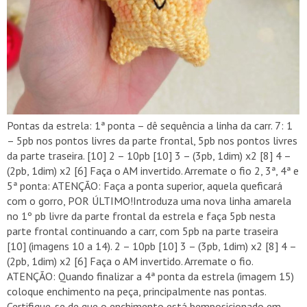
Pontas da estrela: 1ª ponta – dê sequência a linha da carr. 7: 1
– 5pb nos pontos livres da parte frontal, 5pb nos pontos livres
da parte traseira. [10] 2 – 10pb [10] 3 – (3pb, 1dim) x2 [8] 4 –
(2pb, 1dim) x2 [6] Faça o AM invertido. Arremate o fio 2, 3ª, 4ª e
5ª ponta: ATENÇÃO: Faça a ponta superior, aquela queficará
com o gorro, POR ÚLTIMO!Introduza uma nova linha amarela
no 1º pb livre da parte frontal da estrela e faça 5pb nesta
parte frontal continuando a carr, com 5pb na parte traseira
[10] (imagens 10 a 14). 2 – 10pb [10] 3 – (3pb, 1dim) x2 [8] 4 –
(2pb, 1dim) x2 [6] Faça o AM invertido. Arremate o fio.
ATENÇÃO: Quando finalizar a 4ª ponta da estrela (imagem 15)
coloque enchimento na peça, principalmente nas pontas.
Certifique-se de que o enchimento está bemposicionado em