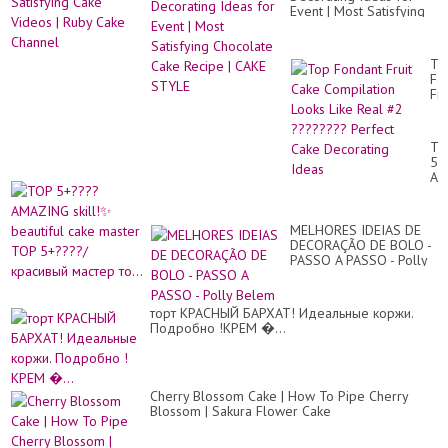
Sat
pe
Event | Most Satisfying
Ca
ca
Chocolate Cake Recipe |
Vi
de
CAKE STYLE
|
Ru
To
Ca
Fo
Ch
Fru
Ca
Co
Lo
TO
Lik
5+
Re
AM
#2
skil
??
✨
Pe
bea
Ca
MELHORES IDEIAS DE
ca
De
DECORAÇÃO DE BOLO -
ma
Id
PASSO A PASSO - Polly
TO
Belem
5+
кр
ма
торт КРАСНЫЙ БАРХАТ! Идеальные коржи.
то.
Подробно !КРЕМ �...
Cherry Blossom Cake | How To Pipe Cherry
Blossom | Sakura Flower Cake