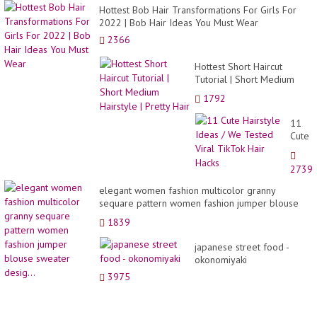
Hottest Bob Hair Transformations For Girls For
2022 | Bob Hair Ideas You Must Wear
2366
Hottest Short Haircut
Tutorial | Short Medium
Hairstyle | Pretty Hair
1792
11
Cute
Hairst
Ideas
2739
/ We
Teste
elegant women fashion multicolor granny
Viral
sequare pattern women fashion jumper blouse
TikTo
sweater desig...
1839
Hair
Hacks
japanese street food -
okonomiyaki
3975