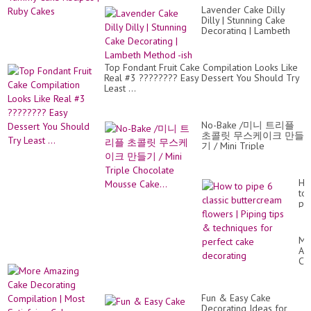
Lavender Cake Dilly
Dilly | Stunning Cake
Decorating | Lambeth
Method -ish
Top Fondant Fruit Cake Compilation Looks Like
Real #3 ???????? Easy Dessert You Should Try
Least ...
No-Bake /미니 트리플
초콜릿 무스케이크 만들
기 / Mini Triple
Chocolate Mousse
Cake...
Ho
to
pi
6
cla
bu
Mo
fl
Am
|
Ca
Pi
De
tip
Co
&
|
te
Fun & Easy Cake
Mo
for
Decorating Ideas for