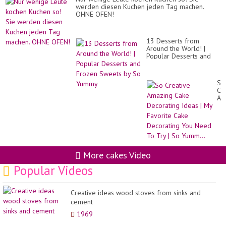
werden diesen Kuchen jeden Tag machen.
OHNE OFEN!
13 Desserts from
Around the World! |
Popular Desserts and
Frozen Sweets by So
Yummy
So
Cr
Am
Ca
De
Id
|
My
Fa
Ca
More cakes Video
De
Yo
Popular Videos
Ne
To
Tr
Creative ideas wood stoves from sinks and
|
cement
So
Yu
1969