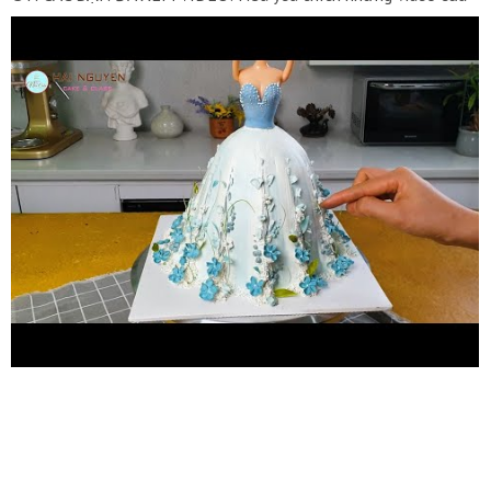
Hải Nguyễn hãy Like, Chia sẻ và đừng quên Đăng ký kênh để
xem nhiều video mới hàng tuần! ----------------------------------
----------------------------------------------- Các bạn có thể liên
kết với Hải Nguyễn qua các mạng xã hội sau: FACEBOOK:
https://www.facebook.com/HaiNguyenNicecake
TWITTER:
https://twitter.com/CakeHainguyen
INSTAGRAM:
https://www.instagram.com/nicecakehainguyen
WEBSITE:
http://hainguyennicecake.com/