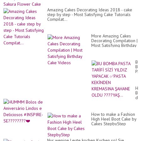
Amazing Cakes Decorating Ideas 2018 - cake
step by step - Most Satisfying Cake Tutorials
Compilat...
More Amazing Cakes
Decorating Compilation |
Most Satisfying Birthday
Cake Videos
BU
BO
PA
TA
Sİ
YI
H
YA
Bo
✅P
de
KE
An
KR
Li
ŞA
e
OL
How to make a Fashion
De
??
High Heel Boot Cake by
#I
YAŞ
Cakes StepbyStep
SE
❤️
Nur wenige Leute kochen Kuchen so! Sie