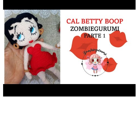
textil azul claro y negro. -Rubor. -80 a 100 cm de alambre
galvanizado 21 o alambre para manualidades. -Cinta aislante
blanca. -2 broches de presión ( para coser),pequeños. -Vellón
siliconado - agujas de bordar.