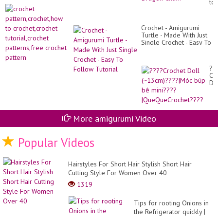
to
Ot
cr
Ad
tut
Dr
pat
Cr
Crochet - Amigurumi
cr
Vl
Turtle - Made With Just
pa
/
Single Crochet - Easy To
Dr
Follow Tutorial
Cha
??
Cr
Do
(~
|M
bú
bê
More amigurumi Video
mi
|Q
Popular Videos
Hairstyles For Short Hair Stylish Short Hair
Cutting Style For Women Over 40
1319
Tips for rooting Onions in
the Refrigerator quickly |