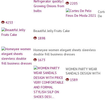
Growing Onions from
2205
bulbs
Corte
De
Pelo
4253
Finos
De
Beautiful Jelly Fruits Cake
Moda
2021
1898
Homeyee women elegant sheets sleevless
double frill business dresses
1673
WOMEN PARTY WEAR
SANDALS DESIGN WITH
PRICE VERY
1589
COMFORTABLE AND
FORMAL STYLISH SILP ON
SHOES DESI...