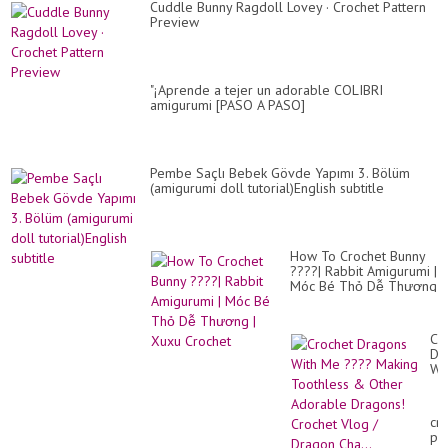
Cuddle Bunny Ragdoll Lovey · Crochet Pattern
Preview
"¡Aprende a tejer un adorable COLIBRI
amigurumi [PASO A PASO]
Pembe Saçlı Bebek Gövde Yapımı 3. Bölüm
(amigurumi doll tutorial)English subtitle
How To Crochet Bunny
????| Rabbit Amigurumi |
Móc Bé Thỏ Dễ Thương
| Xuxu Crochet
Cr
Dr
Wi
M
??
Ma
cr
To
pa
&