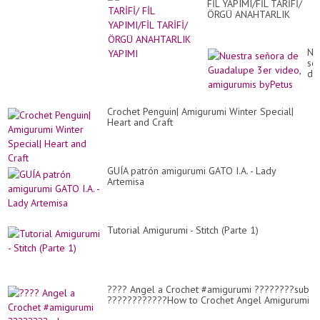
FİL YAPIMI/FİL TARİFİ/
ÖRGÜ ANAHTARLIK
YAPIMI
Nu
se
de
Gu
3e
vid
Crochet Penguin| Amigurumi Winter Special|
am
Heart and Craft
by
GUÍA patrón amigurumi GATO I.A. - Lady
Artemisa
Tutorial Amigurumi - Stitch (Parte 1)
???? Angel a Crochet #amigurumi ????????sub
????????????How to Crochet Angel Amigurumi