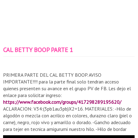
CAL BETTY BOOP PARTE 1
PRIMERA PARTE DEL CAL BETTY BOOP. AVISO
IMPORTANTE!!!! para la parte final solo tendran acceso
quienes presenten su avance en el grupo PV de FB. ​Les dejo el
enlace para solicitar ingreso:
https://www.facebook.com/groups/417298289195620/
ACLARACION: V34:(3pb1au3pb)X2=16. MATERIALES: -Hilo de
algodón o mezcla con acrilico en colores, durazno claro (piel o
carne), negro, rojo vivo y amarillo o dorado. -Gancho adecuado
para tejer en tecnica amigurumi nuestro hilo. -Hilo de bordar
negro, rojo y blanco. - Gancho 0.75 y 1mm(boca y ojos) -Pintura