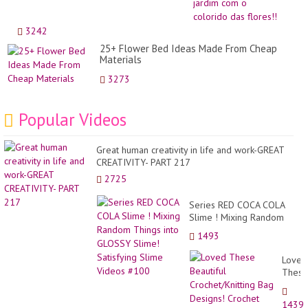
seu
jardi
com
3242
o
25+ Flower Bed Ideas Made From Cheap
color
Materials
das
flore
3273
Popular Videos
Great human creativity in life and work-GREAT
CREATIVITY- PART 217
2725
Series RED COCA COLA
Slime ! Mixing Random
Things into GLOSSY Slime!
1493
Satisfying Slime Videos
#100
Loved
These
Beauti
Croche
1439