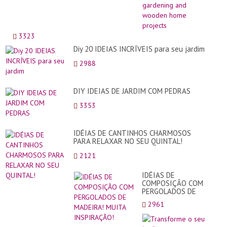
Late
wood
proj
for
3323
out
door
Diy 20 IDEIAS INCRÍVEIS para seu jardim
gard
and
2988
woo
hom
proj
DIY IDEIAS DE JARDIM COM PEDRAS
3353
IDÉIAS DE CANTINHOS CHARMOSOS
PARA RELAXAR NO SEU QUINTAL!
2121
IDÉIAS DE
COMPOSIÇÃO COM
PERGOLADOS DE
MADEIRA! MUITA
2961
INSPIRAÇÃO!
Tran
o