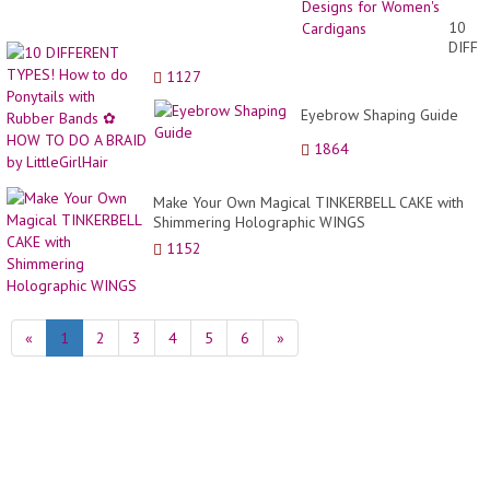
Bag
Desig
10
Croch
DIFFE
Desig
TYPES
1127
for
How
Women
to
Eyebrow Shaping Guide
Cardi
do
Ponyta
1864
with
Rubbe
Make Your Own Magical TINKERBELL CAKE with
Bands
Shimmering Holographic WINGS
✿
HOW
1152
TO
DO
A
BRAID
«
1
2
3
4
5
6
»
by
LittleG