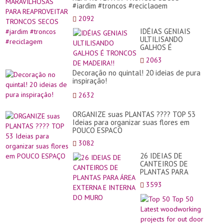
#jardim #troncos #reciclagem
2092
IDÉIAS GENIAIS
ULTILISANDO
GALHOS É
TRONCOS DE
2063
MADEIRA!!
Decoração no quintal! 20 ideias de pura
inspiração!
2632
ORGANIZE suas PLANTAS ???? TOP 53
Ideias para organizar suas flores em
POUCO ESPAÇO
3082
26 IDEIAS DE
CANTEIROS DE
PLANTAS PARA
ÁREA EXTERNA E
3593
INTERNA DO MURO
Top
50
Top
50