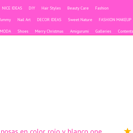
NICE IDEAS
DIY
Hair Styles
Beauty Care
Fashion
Yummy
Nail Art
DECOR IDEAS
Sweet Nature
FASHION MAKEUP
MODA
Shoes
Merry Christmas
Amigurumi
Galleries
Content
posas en color rojo y blanco one