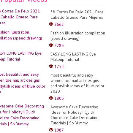
38 Cortes De Pelo 2021 Para
Cabello Grueso Para Mujeres
2662
Fashion illustration compilation
(speed drawing)
2285
EASY LONG LASTING Eye
Makeup Tutorial
1754
most beautiful and sexy
women toe nail art designs
and stylish ideas of blue color
2020
1805
Awesome Cake Decorating
Ideas for Holiday | Quick
Chocolate Cake Decorating
Tutorials | So Yummy
1987