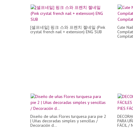
[셀프네일] 핑크 스와 프렌치 젤네일 (Pink
Cute Nai
crystal french nail + extension) ENG SUB
Compilat
Compilat
Diseño de uñas Flores turquesa para pie 2
DECORAC
| Uñas decoradas simples y sencillas /
PARA UÑ
Decoración d...
FÁCIL / N