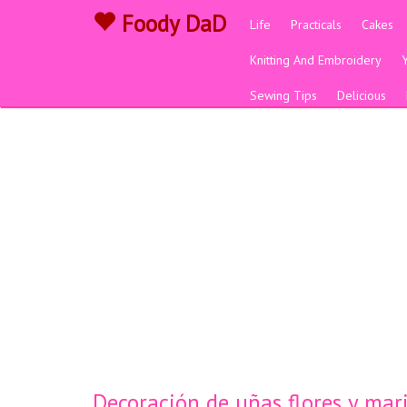
Foody DaD
Life
Practicals
Cakes
Knitting And Embroidery
Sewing Tips
Delicious
Decoración de uñas flores y mari