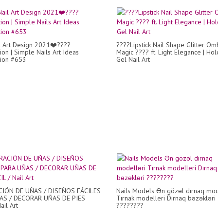
l Art Design 2021❤️????
????Lipstick Nail Shape Glitter Om
ion | Simple Nails Art Ideas
Magic ???? ft. Light Elegance | Ho
ion #653
Gel Nail Art
IÓN DE UÑAS / DISEÑOS FÁCILES
Nails Models Ən gözəl dırnaq mod
AS / DECORAR UÑAS DE PIES
Tırnak modelleri Dırnaq bəzəkləri
ail Art
????????