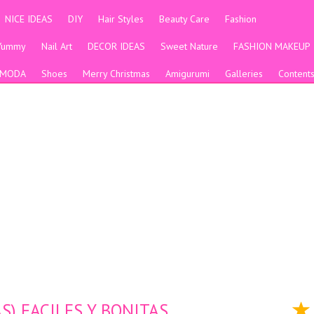
NICE IDEAS
DIY
Hair Styles
Beauty Care
Fashion
Yummy
Nail Art
DECOR IDEAS
Sweet Nature
FASHION MAKEUP
MODA
Shoes
Merry Christmas
Amigurumi
Galleries
Content
S) FACILES Y BONITAS