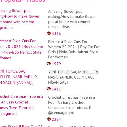
Amazing flower pot
making/How to make flower
pot at home with cement
design ideas
3138
Pinterest Pixie Cuts For
Women 20-2021 | Boy Cut For
Girls | Pixie-Bob Haircut Style
For Women
1979
YENİ TOPUZ SAÇ MODELLERİ
NASIL YAPILIR, GELİN SAÇI,
NİŞAN SAÇI,
1411
Crochet Christmas Tree in a
Pot || An Easy Crochet
Christmas Tree Tutorial ||
@cennagurumi
2284