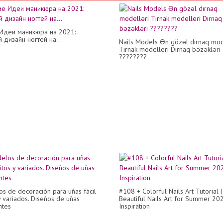
Идеи маникюра на 2021:
 дизайн ногтей на...
Nails Models Ən gözəl dırnaq mod
Tırnak modelleri Dırnaq bəzəkləri
????????
s de decoración para uñas fácil
#108 + Colorful Nails Art Tutorial |
y variados. Diseños de uñas
Beautiful Nails Art for Summer 202
ntes
Inspiration