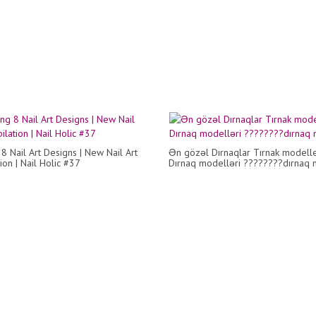
8 Nail Art Designs | New Nail Art
Ən gözəl Dırnaqlar Tırnak modelle
ion | Nail Holic #37
Dırnaq modelləri ????????dırnaq 