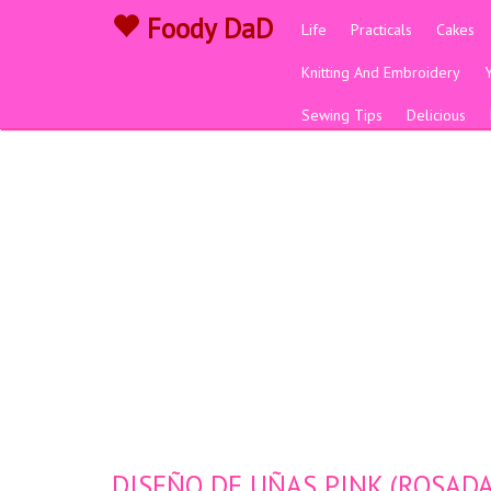
Foody DaD
Life
Practicals
Cakes
Knitting And Embroidery
Sewing Tips
Delicious
DISEÑO DE UÑAS PINK (ROSADA