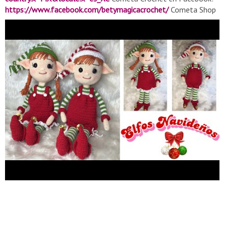
https://www.facebook.com/betymagicacrochet/
Cometa Shop
en donde podrán adquirir las figuras que aquí realizamos o
cualquier otra que les guste:
https://www.facebook.com/betymagica/
Mi Instagram:
cometa_shop_mx #elfostejidos #elfoscrochet
#elfosamigurumi #manualidadesnavidad #navidadcrochet