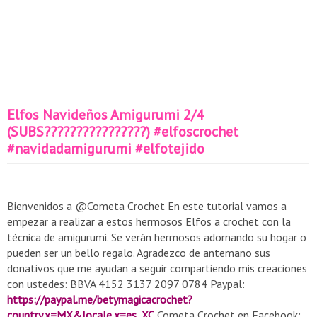
Elfos Navideños Amigurumi 2/4
(SUBS????????????????) #elfoscrochet
#navidadamigurumi #elfotejido
Bienvenidos a @Cometa Crochet En este tutorial vamos a
empezar a realizar a estos hermosos Elfos a crochet con la
técnica de amigurumi. Se verán hermosos adornando su hogar o
pueden ser un bello regalo. Agradezco de antemano sus
donativos que me ayudan a seguir compartiendo mis creaciones
con ustedes: BBVA 4152 3137 2097 0784 Paypal:
https://paypal.me/betymagicacrochet?
country.x=MX&locale.x=es_XC
Cometa Crochet en Facebook: