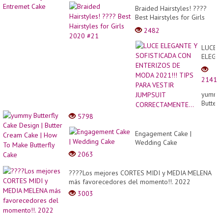
Braided Hairstyles! ????
Best Hairstyles for Girls
2020 #21
2482
LUCE
ELEG
Y
SOFIS
2141
CON
ENTE
yumm
DE
Butter
MODA
Cake
5798
2021!!
Desig
TIPS
|
Engagement Cake |
PARA
Butter
Wedding Cake
VESTI
Crea
JUMP
2063
Cake
CORRE
|
????Los mejores CORTES MIDI y MEDIA MELENA
How
más favorecedores del momento!!. 2022
To
Make
3003
Butter
Cake