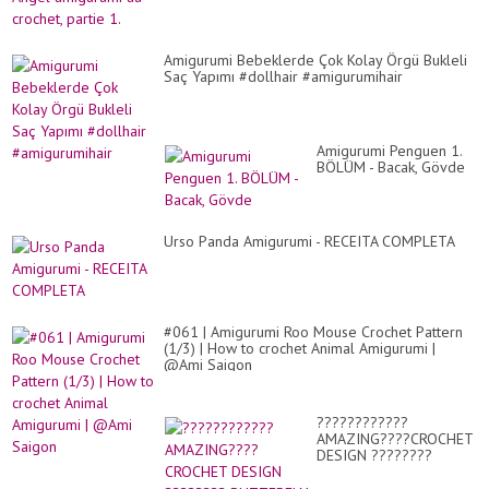
Amigurumi Bebeklerde Çok Kolay Örgü Bukleli
Saç Yapımı #dollhair #amigurumihair
Amigurumi Penguen 1.
BÖLÜM - Bacak, Gövde
Urso Panda Amigurumi - RECEITA COMPLETA
#061 | Amigurumi Roo Mouse Crochet Pattern
(1/3) | How to crochet Animal Amigurumi |
@Ami Saigon
????????????
AMAZING????CROCHET
DESIGN ????????
BUTTERFLY SHAPE
BASKET MAKING