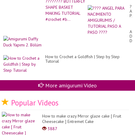
TUTORIAL #crochet
??
#b...
AN
PA
NA
AM
/
Am
TU
Da
PA
Du
A
Ya
PA
2.
??
Bö
How to Crochet a Goldfish | Step by Step
Tutorial
More amigurumi Video
Popular Videos
How to make crazy Mirror glaze cake [ Fruit
Cheesecake ] Entremet Cake
3887