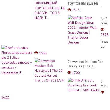
ТОРТОВ ВЫ ЕЩЕ НЕ
ВИДЕЛИ - ТОП 8 ИДЕЙ
2121
Т...
Artific
Grass
Wall
Desig
2398
Ideas
2021
Diseñ
|
de
Interi
uñas
1688
Wall
Flores
Grass
turqu
Convenient Medium Bob
Desig
para
Hairstyles | The 10
|
pie
Coolest Haircut Trends Of
Interi
1700
2 |
2023/24
Decor
Uñas
Desig
5
decor
MINU
simpl
Soft
y
Blue
sencil
1622
Foxy
/
Eye
Decor
Look
d...