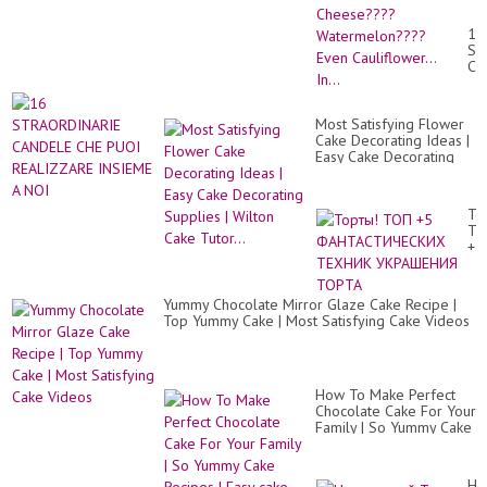
Fl
Gri
16
Ch
ST
Wa
CA
Ev
CH
Cau
PU
In..
RE
Most Satisfying Flower
IN
Cake Decorating Ideas |
A
Easy Cake Decorating
NO
Supplies | Wilton Cake
Tutor...
То
ТО
+5
ФА
ТЕ
УК
Yummy Chocolate Mirror Glaze Cake Recipe |
ТО
Top Yummy Cake | Most Satisfying Cake Videos
How To Make Perfect
Chocolate Cake For Your
Family | So Yummy Cake
Recipes | Easy cake
Но