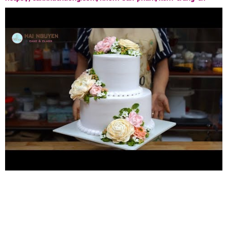
banh/
CẢM ƠN CÁC BẠN ĐÃ XEM VIDEO! Nếu yêu thích những
video của Hải Nguyễn hãy Like, Chia sẻ và đừng quên Đăng ký
kênh để xem nhiều video mới hàng tuần! -------------------------
-------------------------------------------------------- Các bạn có
thể liên kết với Hải Nguyễn qua các mạng xã hội sau:
FACEBOOK:
https://www.facebook.com/HaiNguyenNicecake
TWITTER:
https://twitter.com/CakeHainguyen
INSTAGRAM:
https://www.instagram.com/nicecakehainguyen
WEBSITE:
http://hainguyennicecake.com/