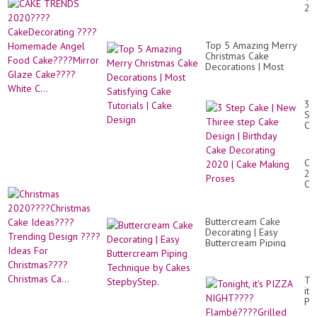
So
20
Ta
Ca
Ca
??
De
Ho
Id
Top 5 Amazing Merry
An
Christmas Cake
Fo
Decorations | Most
Ca
Satisfying Cake Tutorials
Mi
| Cake Design
Gl
Ca
3
Wh
St
C..
Ca
|
Ne
Th
Ch
st
20
Ca
Ch
De
Ca
|
Id
Bir
Tr
Ca
Buttercream Cake
De
De
Decorating | Easy
??
20
Buttercream Piping
Id
|
Technique by Cakes
Fo
Ca
StepbyStep.
Ch
Ma
Ch
Ton
Pr
Ca.
it's
PI
NI