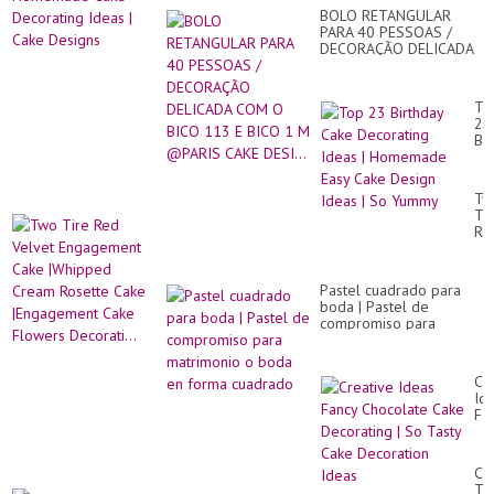
BOLO RETANGULAR
PARA 40 PESSOAS /
DECORAÇÃO DELICADA
COM O BICO 113 E
BICO 1 M @PARIS CAKE
DESI...
To
23
Bir
Ca
De
Id
Tw
|
Ti
Ho
Re
Ea
Ve
Ca
En
De
Ca
Id
Pastel cuadrado para
|W
|
boda | Pastel de
Cr
So
compromiso para
Ro
Yu
matrimonio o boda en
Ca
forma cuadrado
|E
Ca
Cr
Fl
Id
Dec
Fa
Ch
Ca
De
CA
|
TR