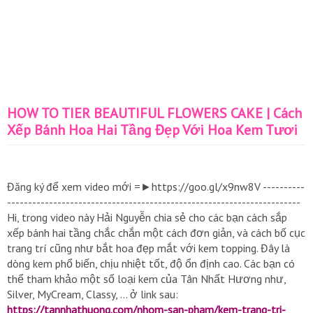
HOW TO TIER BEAUTIFUL FLOWERS CAKE | Cách
Xếp Bánh Hoa Hai Tầng Đẹp Với Hoa Kem Tươi
Đăng ký để xem video mới =►https://goo.gl/x9nw8V ----------
----------------------------------------------------------------------
Hi, trong video này Hải Nguyễn chia sẻ cho các bạn cách sắp
xếp bánh hai tầng chắc chắn một cách đơn giản, và cách bố cục
trang trí cũng như bắt hoa đẹp mắt với kem topping. Đây là
dòng kem phổ biến, chịu nhiệt tốt, độ ổn định cao. Các bạn có
thể tham khảo một số loại kem của Tân Nhất Hương như,
Silver, MyCream, Classy, ... ở link sau:
https://tannhathuong.com/nhom-san-pham/kem-trang-tri-