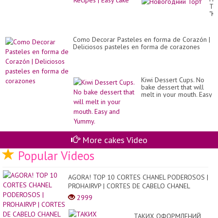
То
"К
Ба
//
Re
Como Decorar Pasteles en forma de Corazón |
Ve
Deliciosos pasteles en forma de corazones
Ca
Ne
Ye
Dec
Kiwi Dessert Cups. No
bake dessert that will
melt in your mouth. Easy
and Yummy.
More cakes Video
Popular Videos
AGORA! TOP 10 CORTES CHANEL PODEROSOS |
PROHAIRVP | CORTES DE CABELO CHANEL
2999
ТАКИХ ОФОРМЛЕНИЙ