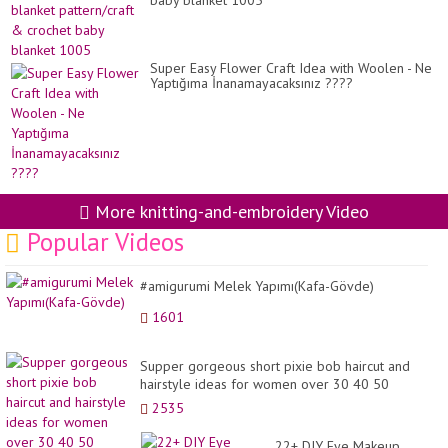
baby blanket 1005
Super Easy Flower Craft Idea with Woolen - Ne
Yaptığıma İnanamayacaksınız ????
More knitting-and-embroidery Video
Popular Videos
#amigurumi Melek Yapımı(Kafa-Gövde)
1601
Supper gorgeous short pixie bob haircut and
hairstyle ideas for women over 30 40 50
2535
22+ DIY Eye Makeup