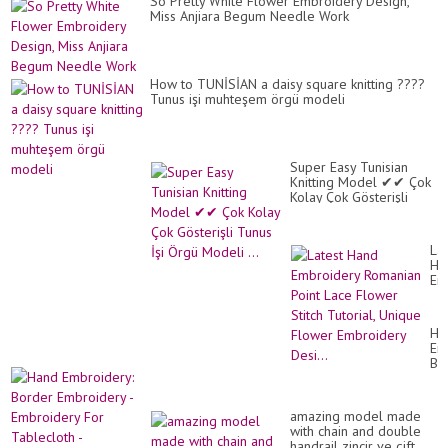
So Pretty White Flower Embroidery Design,
Miss Anjiara Begum Needle Work
How to TUNİSİAN a daisy square knitting ????
Tunus işi muhteşem örgü modeli
Super Easy Tunisian
Knitting Model ✔✔ Çok
Kolay Çok Gösterişli
Tunus İşi Örgü Modeli ...
Lat
Ha
Em
Ro
Poi
La
Ha
Fl
Em
Sti
Bo
Tut
Em
Un
-
Fl
Em
Em
amazing model made
Fo
Des
with chain and double
Ta
handrail zincir ve çift