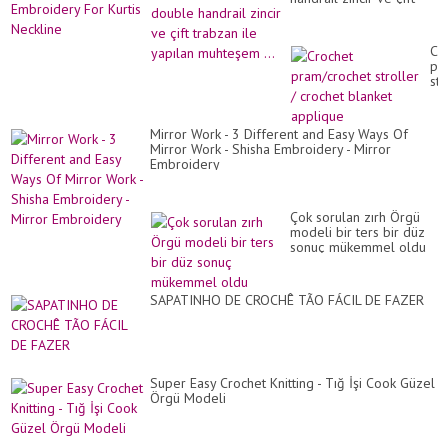
-
trabzan ile yapılan
Em
muhteşem ...
Fo
Kur
Cr
Ne
pr
str
/
cr
bl
Mirror Work - 3 Different and Easy Ways Of
ap
Mirror Work - Shisha Embroidery - Mirror
Embroidery
Çok sorulan zırh Örgü
modeli bir ters bir düz
sonuç mükemmel oldu
SAPATINHO DE CROCHÊ TÃO FÁCIL DE FAZER
Super Easy Crochet Knitting - Tığ İşi Cook Güzel
Örgü Modeli