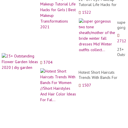
Tutorial Life Hacks for
Girls | Best Makeup
1522
Transformations 2021
super
gorge
two
tone
2712
sheat
of
23+
the
Outst
bride
Flowe
3704
winter
Garde
fall
Ideas
Hotest Short Haircuts
dress
2020
Trends With Bands For
Mid
| diy
Women //Short Hairstyles
Winte
1507
garde
And Hair Color Ideas For
outfits
Fal...
collect