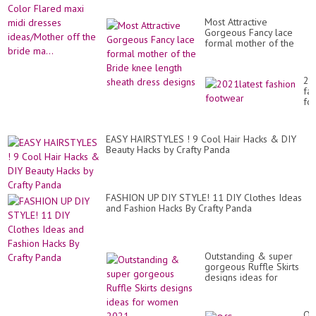
de
Pla
id
So
20
Most Attractive
Co
Gorgeous Fancy lace
Fl
formal mother of the
ma
Bride knee length
mi
sheath dress designs
dr
id
20
off
fa
th
fo
br
ma.
EASY HAIRSTYLES ! 9 Cool Hair Hacks & DIY
Beauty Hacks by Crafty Panda
FASHION UP DIY STYLE! 11 DIY Clothes Ideas
and Fashion Hacks By Crafty Panda
Outstanding & super
gorgeous Ruffle Skirts
designs ideas for
women 2021
Of