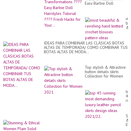
Easy Barbie Doll
Hairstyles Tutorial ????
Fresh Hacks for Your...
mo
bea
&
rav
ha
kni
IDEAS PARA COMBINAR LAS CLÁSICAS BOTAS
cr
ALTAS DE TEMPORADA/ COMO COMBINAR TUS
bl
BOTAS ALTAS DE MODA...
pa
id
Top stylish & Attractive
button details skirts
Collection for Women
2021
to
45
ru
mo
de
lux
St
le
&
pen
Eth
ski
Wo