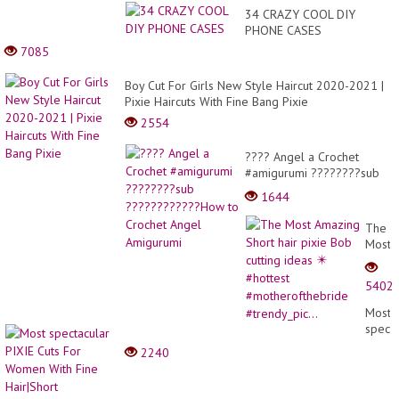
34 CRAZY COOL DIY
PHONE CASES
7085
Boy Cut For Girls New Style Haircut 2020-2021 |
Pixie Haircuts With Fine Bang Pixie
2554
???? Angel a Crochet
#amigurumi ????????sub
????????????How to
1644
Crochet Angel Amigurumi
The
Most
Amazi
Short
5402
hair
pixie
Most
Bob
specta
cuttin
PIXIE
2240
ideas
Cuts
✴️
For
#hotte
Wome