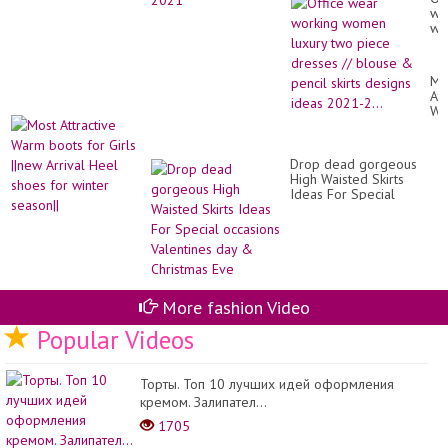
we
wo
wo
lux
tw
Mo
pi
Att
dr
Wa
//
bo
bl
for
&
Gir
pen
Drop dead gorgeous
||
ski
High Waisted Skirts
Arr
de
Ideas For Special
He
id
occasions Valentines day
sh
20
& Christmas Eve
for
2..
wi
sea
More fashion Video
Popular Videos
Торты. Топ 10 лучших идей оформления
кремом. Залипател...
1705