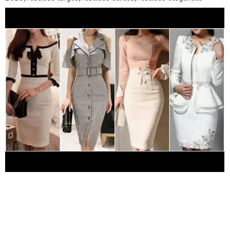
vestidos casuales,vestidos de playa,vestidos para
fiestas,vestidos para verano,vestidos de coctel moda
primavera verano,outfits casuales,outfits elegantes,outfits
para la oficina,outfits formales blusas de moda,vestidos de
moda,faldas de moda,pantalones de moda,outfits con
jeans,blazer de moda,zapatos de moda,ropa de moda
VESTIDOS PARA SEÑORAS DE 40 A 50 AÑOS | MODA PARA
MUJERES vestidos para señoras,vestidos para mujeres,vestidos
de moda,vestidos elegantes,vestidos casuales,vestidos de
fiesta,vestidos para gorditas vestidos,moda,vestidos para
señoras de 50 años,vestidos para señoras de 60 años,vestidos
para mujeres de 50 años,vestidos para mujeres de 60 años
moda para mujeres,para mujeres,moda para señoras,para
señoras,moda mujer,vestidos para dama,mujer,vestido vestidos
para dama de 15 años vestidos para dama de 20 años vestidos
para dama de 25 años vestidos para dama de 30 años vestidos
de moda 2021 para mujeres de 15 años otoño invierno
vestidos de moda para mujeres de 20 años otoño invierno
2021 vestidos de moda para mujeres de 25 años primavera
verano 2021 vestidos 2021 de moda para mujeres de 30 años