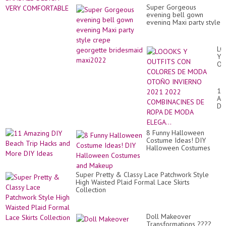
años,cabello blanco mujeres 70 años
Super Gorgeous
evening bell gown
evening Maxi party style
crepe georgette
bridesmaid maxi2022
LO
Y
OU
CO
CO
DE
11
M
Am
O
DI
IN
Be
20
Tri
20
Ha
CO
8 Funny Halloween
an
DE
Costume Ideas! DIY
Mo
RO
Halloween Costumes
DI
DE
and Makeup
Id
M
EL
Super Pretty & Classy Lace Patchwork Style
High Waisted Plaid Formal Lace Skirts
Collection
Doll Makeover
Transformations ????