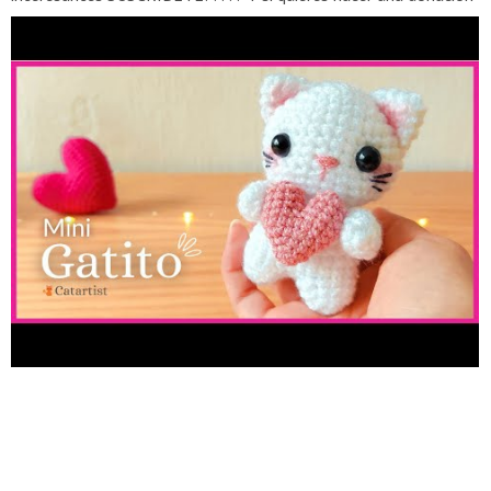
al canal, en el botón de Gracias puedes hacerlo, lo apreciaré
mucho ???? Te dejo mis redes sociales: ⭐️Facebook:
https://www.facebook.com/CatartistMx
⭐️Instagram:
https://www.instagram.com/catartist_mx
⭐️Tiktok:
https://www.tiktok.com/@catartistmx
Aquí puedes encontrar
más Patrones ???? ????Etsy:
https://catartistmxcrochet.etsy.com
Y aquí puedes encontrar
Patrones Gratis Exclusivos o hacer una donación para el canal
❤️ ☕️Kofi:
https://ko-fi.com/catartistmx
Nos vemos pronto!
????