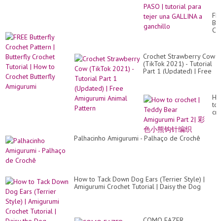
CR
PA
FR
A
But
PA
Cr
|
Pa
tut
|
pa
But
tej
Crochet Strawberry Cow
Cr
un
(TikTok 2021) - Tutorial
Tut
GA
Part 1 (Updated) | Free
|
a
Amigurumi Animal
Ho
gan
Pattern
to
Cr
Ho
But
to
Am
cr
|
Te
Be
Palhacinho Amigurumi - Palhaço de Crochê
Am
Par
2|
彩
色
小
How to Tack Down Dog Ears (Terrier Style) |
熊
Amigurumi Crochet Tutorial | Daisy the Dog
钩
针
编
织
COMO FAZER