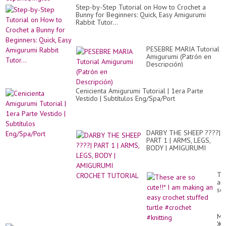
Step-by-Step Tutorial on How to Crochet a
Bunny for Beginners: Quick, Easy Amigurumi
Rabbit Tutor...
PESEBRE MARIA Tutorial
Amigurumi (Patrón en
Descripción)
Cenicienta Amigurumi Tutorial | 1era Parte
Vestido | Subtítulos Eng/Spa/Port
DARBY THE SHEEP ????|
PART 1 | ARMS, LEGS,
BODY | AMIGURUMI
CROCHET TUTORIAL
Th
ar
so
cut
I
am
М
ma
ЖИ