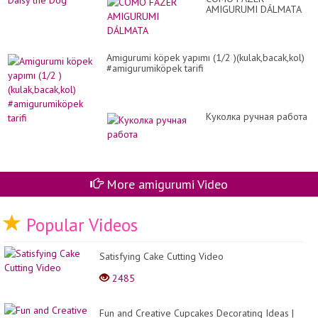
AMIGURUMI DÁLMATA
Amigurumi köpek yapımı (1/2 )(kulak,bacak,kol)
#amigurumiköpek tarifi
Куколка ручная работа
More amigurumi Video
Popular Videos
Satisfying Cake Cutting Video
2485
Fun and Creative Cupcakes Decorating Ideas |