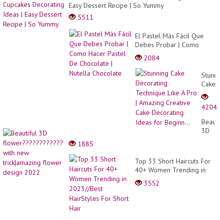
Easy Dessert Recipe | So Yummy
5511
El Pastel Más Fácil Que
Debes Probar | Como
Hacer Pastel De Chocolate
2084
| Nutella Chocolate
Stunn
Cake
Decor
Techn
4204
Like
A
Beauti
Pro |
3D
Amazi
flowe
1885
Creati
with
Cake
new
Top 33 Short Haircuts For
Decor
trick|
40+ Women Trending in
Ideas
flowe
2023//Best HairStyles For
for
3552
desig
Short Hair
Beginn
2022