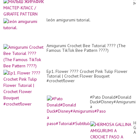
an
МА
ea
КЛ
cr
/
st
GI
tur
león amigurumi tutorial.
PA
#c
#kn
Amigurumi Crochet Bee Tutorial ???? (The
Famous TikTok Bee Pattern ????)
Ep1. Flower ???? Crochet Pink Tulip Flower
Tutorial | Crochet Flower Bouquet
#crochetflower
#Pato Donald#Donald
Duck#Disney#Amigurumis
a
paso#Tutorial#Subtítulos
HE
GA
AM
A