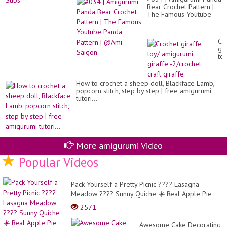
Bear Crochet Pattern |
The Famous Youtube
Panda Pattern | @Ami
Saigon
Cr
gir
toy
am
gir
-2
How to crochet a sheep doll, Blackface Lamb,
cra
popcorn stitch, step by step | free amigurumi
gir
tutori...
More amigurumi Video
Popular Videos
Pack Yourself a Pretty Picnic ???? Lasagna
Meadow ???? Sunny Quiche ☀️ Real Apple Pie
???????...
2571
Awesome Cake Decorating