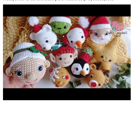
presiona el enlace que está en letras azules aquí abajo ⬇️⬇️⬇️⬇️⬇️⬇️
https://youtube.com/playlist?list=PLMXiWQH2CYt6pYJixfR-
vxAnYtioQA_2J&si=xvZFDUdPKA5GZtQG