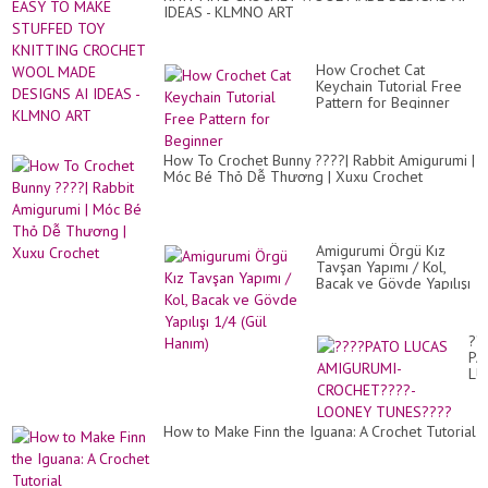
IDEAS - KLMNO ART
How Crochet Cat
Keychain Tutorial Free
Pattern for Beginner
How To Crochet Bunny ????| Rabbit Amigurumi |
Móc Bé Thỏ Dễ Thương | Xuxu Crochet
Amigurumi Örgü Kız
Tavşan Yapımı / Kol,
Bacak ve Gövde Yapılışı
1/4 (Gül Hanım)
??
PA
LU
AM
CR
-
How to Make Finn the Iguana: A Crochet Tutorial
LO
TU