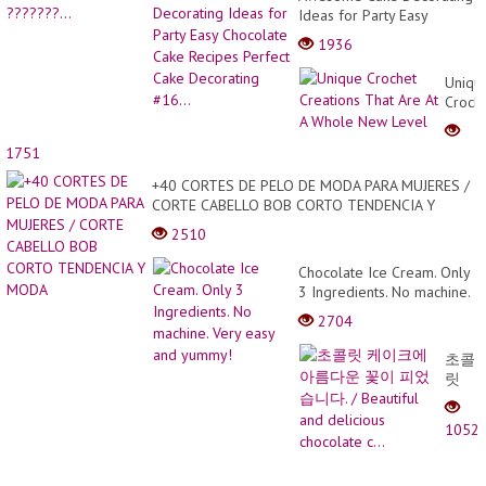
Ideas for Party Easy
Chocolate Cake Recipes
1936
Perfect Cake Decorating
#16...
Uniqu
Croch
Creati
That
1751
Are
At A
+40 CORTES DE PELO DE MODA PARA MUJERES /
Whol
CORTE CABELLO BOB CORTO TENDENCIA Y
New
MODA
2510
Level
Chocolate Ice Cream. Only
3 Ingredients. No machine.
Very easy and yummy!
2704
초콜
릿
케이
크에
1052
아름
다운
꽃이