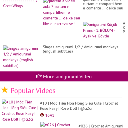
curtam e compartilhem
e comente ... deixe seu
like e inscreva-se !
Am
Kü
Pr
-
1.
BÖ
Singes amigurumi 1/2 / Amigurumi monkeys
-
(english subtitles)
Ay
ve
Gö
More amigurumi Video
Popular Videos
#10 | Móc Tiên Hoa Hồng Siêu Cute | Crochet
Rose Fairy | Rose Doll | @ci2ci
1641
#026 | Crochet Amigurumi