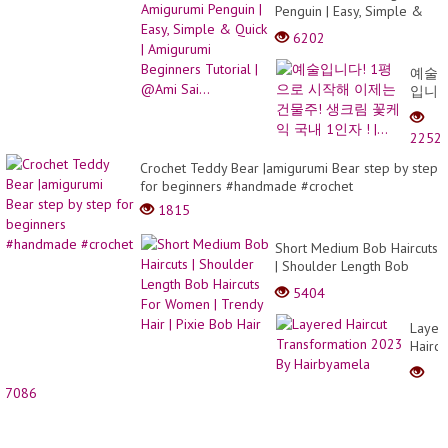
Penguin | Easy, Simple &
Quick | Amigurumi
6202
Beginners Tutorial | @Ami
Sai...
예술
입니
다!
1평
2252
으로
시작
Crochet Teddy Bear |amigurumi Bear step by step
해
for beginners #handmade #crochet
이제
1815
는
건물
Short Medium Bob Haircuts
주!
| Shoulder Length Bob
생크
Haircuts For Women |
림
5404
Trendy Hair | Pixie Bob
꽃케
Hair
익
Layer
국내
Haircu
1인
Trans
자 !
2023
7086
|...
By
Hairb