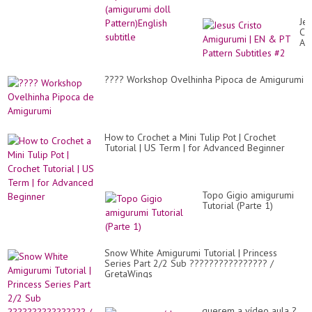
Je
Cri
Am
|
EN
&
???? Workshop Ovelhinha Pipoca de Amigurumi
PT
Pa
Sub
#2
How to Crochet a Mini Tulip Pot | Crochet
Tutorial | US Term | for Advanced Beginner
Topo Gigio amigurumi
Tutorial (Parte 1)
Snow White Amigurumi Tutorial | Princess
Series Part 2/2 Sub ???????????????? /
GretaWings
querem a vídeo aula ?