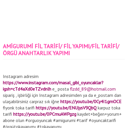
AMİGURUMİ FİL TARİFİ/ FİL YAPIMI/FİL TARİFİ/
ÖRGÜ ANAHTARLIK YAPIMI
Instagram adresim
https://www.instagram.com/masal_gibi_oyuncaklar?
igsh=cTd4aXd0eTZvdnlh
e_ posta
flzdd_89@hotmail.com
sipariş , işbirliği için Instagram adresimden ya da e_postam dan
ulaşabilirsiniz carpraz sık iğne
https://youtu.be/0Cy4I1gmOCE
fiyonk toka tarifi
https://youtu.be/ENUjysV9QbQ
karpuz toka
tarifi
https://youtu.be/0PCmuAWPgzg
kaydet+beğen+yorum+
abone olun #orguoyuncak #amigurumi #tarif #oyuncaktarifi
#örgütokayapımı #tokayapımı