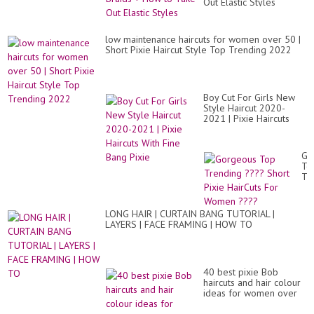
Dy
Out Elastic Styles
pe
Co
Co
y
la
low maintenance haircuts for women over 50 |
bo
Short Pixie Haircut Style Top Trending 2022
20
Boy Cut For Girls New
Style Haircut 2020-
2021 | Pixie Haircuts
With Fine Bang Pixie
Go
To
Tr
??
Sh
Pix
LONG HAIR | CURTAIN BANG TUTORIAL |
Ha
LAYERS | FACE FRAMING | HOW TO
Fo
Wo
??
40 best pixie Bob
haircuts and hair colour
ideas for women over
40 according to celeb