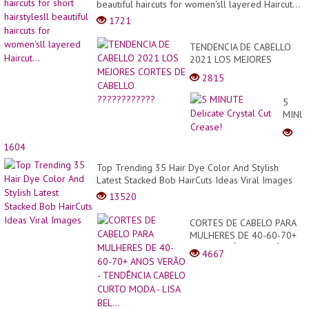
beautiful haircuts for women'sll layered Haircut...
1721
TENDENCIA DE CABELLO
2021 LOS MEJORES
CORTES DE CABELLO
2815
????????????
5
MINU
Delica
Crysta
1604
Cut
Creas
Top Trending 35 Hair Dye Color And Stylish
Latest Stacked Bob HairCuts Ideas Viral Images
13520
CORTES DE CABELO PARA
MULHERES DE 40-60-70+
ANOS VERÃO - TENDÊNCIA
4667
CABELO CURTO MODA -
LISA BEL...