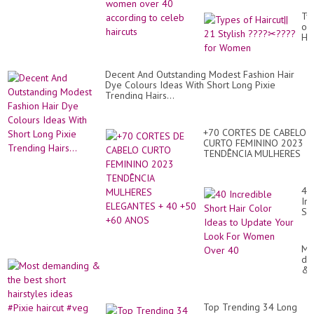
haircuts
Ty
of
Hai
21
Sty
??
Decent And Outstanding Modest Fashion Hair
✂?
Dye Colours Ideas With Short Long Pixie
for
Trending Hairs...
Wo
+70 CORTES DE CABELO
CURTO FEMININO 2023
TENDÊNCIA MULHERES
ELEGANTES + 40 +50
+60 ANOS
40
In
Sh
Hai
Co
Id
Mo
to
de
Up
&
Yo
th
Lo
be
Fo
sho
Wo
Top Trending 34 Long
hai