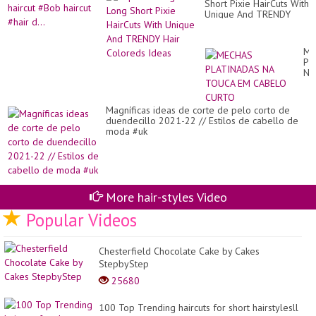
Ov
Short Pixie HairCuts With
id
40
Unique And TRENDY
#P
Hair Coloreds Ideas
hai
#v
hai
ME
#B
PL
hai
NA
#ha
TO
d..
EM
CA
Magníficas ideas de corte de pelo corto de
CU
duendecillo 2021-22 // Estilos de cabello de
moda #uk
More hair-styles Video
Popular Videos
Chesterfield Chocolate Cake by Cakes
StepbyStep
25680
100 Top Trending haircuts for short hairstylesll