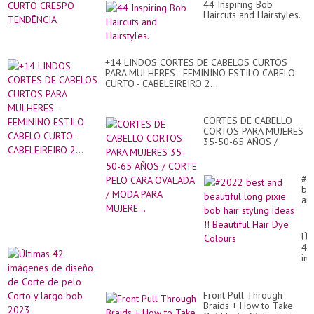
44 Inspiring Bob
Haircuts and Hairstyles.
+14 LINDOS CORTES DE CABELOS CURTOS
PARA MULHERES - FEMININO ESTILO CABELO
CURTO - CABELEIREIRO 2...
CORTES DE CABELLO
CORTOS PARA MUJERES
35-50-65 AÑOS /
CORTE PELO CARA
OVALADA / MODA PARA
MUJERE...
#2
be
an
bea
lo
pix
Úl
bo
42
hai
im
sty
de
id
di
!!
de
Bea
Front Pull Through
Co
Hai
Braids + How to Take
de