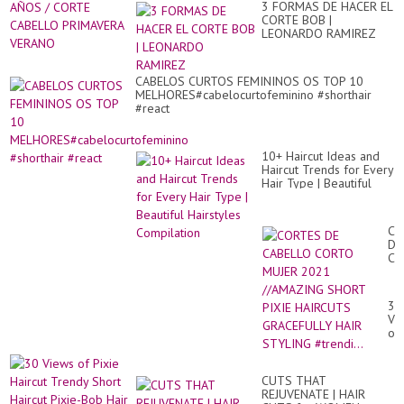
Be
3 FORMAS DE HACER EL
30
Su
CORTE BOB |
AÑ
Sh
LEONARDO RAMIREZ
/
Hai
CO
sty
CA
20
PR
CABELOS CURTOS FEMININOS OS TOP 10
22
VE
MELHORES#cabelocurtofeminino #shorthair
#react
10+ Haircut Ideas and
Haircut Trends for Every
Hair Type | Beautiful
Hairstyles Compilation
CO
DE
CA
CO
MU
20
30
//
Vi
SH
of
PI
Pix
HA
Hai
GR
Tr
HA
CUTS THAT
Sh
ST
REJUVENATE | HAIR
Hai