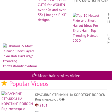
#tr
CUTS for WOMEN over
Pix
40s and over 55s |
Bo
Image's PIXIE designs.
Hai
To
10
Ho
Pix
an
Sh
Fa
Hai
&
Id
Mo
Fo
Ru
Sh
Sh
Hai
La
|
Pix
To
Bo
Tr
Hai
Hai
#t
20
#h
More hair-styles Video
Popular Videos
КРАСИВЫЕ СТРИЖКИ НА КОРОТКИЕ ВОЛОСЫ
Вид спереди, с б�...
2101