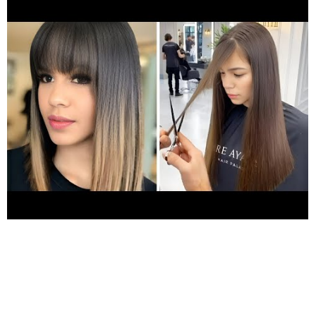
de cheveux mi long / Coiffures Cheveux moyens Tout le monde
peut avoir les cheveux courts - c'est le soin qui compte. Les
coupes de cheveux courtes sont également un excellent
moyen de faire la transition entre des cheveux longs et une
coupe pixie, ou vice versa Les coiffures courtes nécessitent
toutefois un entretien supplémentaire et des astuces de
coiffage Alors que la plupart des femmes aux cheveux longs
peuvent se contenter d'une queue de cheval ou d'une coiffure à
mi-hauteur, celles qui ont les cheveux courts auront besoin de
nombreux produits et techniques astucieux pour garder leurs
boucles bien rangées au quotidien Coupe de cheveux femme
automne - Frange rideau longue Mèches sur une coiffure courte
et dégradée Lobe en forme de A arrondi/Bob court en pièces
détachées pour un visage rond Mignonne coupe de cheveux
brune cendrée sur le côté coupes de cheveux avec frange rideau
Coiffures tendances femmes court - anne blanc Meilleures
Coiffures Femmes cheveux mi long frange rideau brune
cheveux court et long pour femmes cheveux moyens /coupes
de cheveux mode Coupes courtes pour les femmes aux
cheveux fins - Coupe de cheveux courte et asymétrique