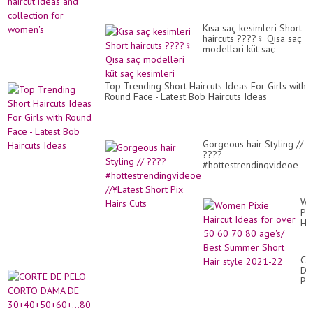
Kısa saç kesimleri Short
haircuts ????‍♀️ Qısa saç
modelləri küt saç
kesimleri
Top Trending Short Haircuts Ideas For Girls with
Round Face - Latest Bob Haircuts Ideas
Gorgeous hair Styling //
????
#hottestrendingvideoe
//¥Latest Short Pix Hairs
Cuts
Wo
Pix
Hai
Id
for
ov
CO
50
DE
60
PE
70
CO
80
DA
age
DE