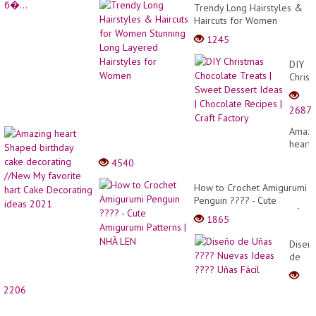
Trendy Long Hairstyles &
Haircuts for Women
Stunning Long Layered
1245
Hairstyles for Women
DIY
Christ
Choco
Treats
2687
|
Sweet
Amazi
Desse
heart
Ideas
Shap
4540
|
birthd
Choco
cake
How to Crochet Amigurumi
Recip
decor
Penguin ???? - Cute
|
//New
Amigurumi Patterns | NHÀ
Craft
1865
My
LEN
Factor
favori
Diseñ
hart
de
Cake
Uñas
Decor
????
ideas
2206
Nueva
2021
Ideas