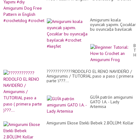
Amigurumi koala
oyuncak yapımı. Çocuklar
bu oyuncağa bayılacak
#crochet #keşfet
Be
Tut
Ho
to
Cr
an
????????????RODOLFO EL RENO NAVIDEÑO /
Am
Amigurumis / TUTORIAL paso a paso ( primera
Fr
parte )???...
GUÍA patrón amigurumi
GATO I.A. - Lady
Artemisa
Amigurumi Ekose Etekli Bebek 2.BÖLÜM: Kollar