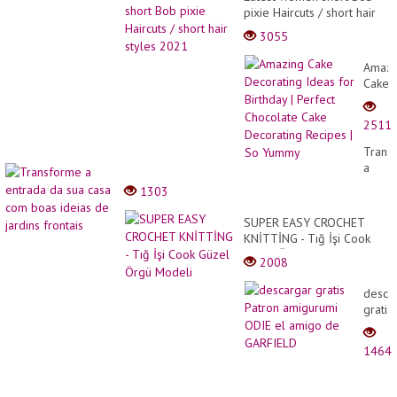
pixie Haircuts / short hair
styles 2021
3055
Amazi
Cake
Decor
Ideas
2511
for
Birthd
Trans
|
a
Perfec
entra
1303
Choco
da
Cake
sua
SUPER EASY CROCHET
Decor
casa
KNİTTİNG - Tığ İşi Cook
Recip
com
Güzel Örgü Modeli
| So
2008
boas
Yumm
ideias
desca
de
gratis
jardin
Patro
fronta
amigu
1464
ODIE
el
amigo