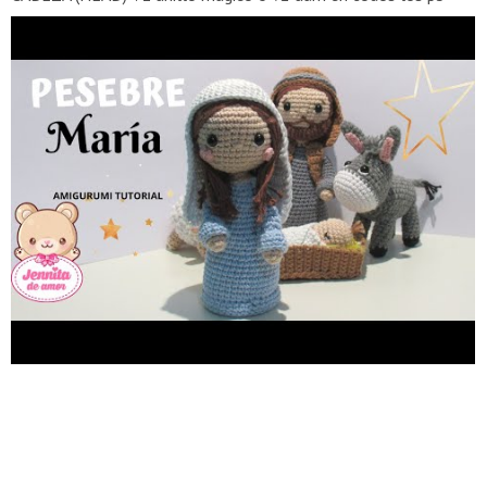
(12) v3 tejer 1pb, 1 aum x 6 (18) v4 tejer 2pb, 1 aum x 6 (24) v5
tejer 3pb, 1 aum x 6 (30) v6 tejer 4pb, 1 aum x 6 (36) v7-v16
tejer 1pb en cada pb (36) v17 tejer 4pb, 1 dism x 6 (30) v18
tejer 3pb, 1 dism x 6 (24) v19 tejer 2pb, 1 dism x 6 (18) v20
tejer 1pb, 1 dism x 6 (12) v21 tejer 1pb, 1 dism x 4 (8) CUERPO
(BODY) V1 anillo magico 6 v2 aum en todos los pb (12) v3 tejer
1pb, 1 aum x 6 (18) v4 tejer 2pb, 1 aum x 6 (24) v5 tejer 3pb, 1
aum x 6 (30) v6 tejer 4pb, 1 aum x 6 (36) V7 tejer 1pb en cada
pb (36) v8 tomar el bucle de adentro (36) v9-v15 tejer (36) v16
tejer 4pb, 1 dism x 6 (30) v17-v21 tejer (30) v22 tejer 3pb, 1
dism x 6 (24) v23-v26 tejer (24) v27 tejer 2pb, 1 dism x 6 (18)
V28 tejer (18) v29 tejer 1pb, 1 dism x 6 (12) v30 (cambio color)
tejer 1pb, 1 dism x 4 (8) v31 tejer (8) BRAZOS v1 anillo magico
(8) v2-v16 tejer (8) (ver cambios de color en video) VELO V1
anillo magico 6 v2 aum en todos los pb (12) v3 tejer 1pb, 1
aum x 6 (18) v4 tejer 2pb, 1 aum x 6 (24) v5 tejer 3pb, 1 aum x
6 (30) v6 tejer 4pb, 1 aum x 6 (36) V7 tejer 5pb, 1 aum x 6 (42)
v8-v11 tejer (42) Tejer 27 puntos 18 vueltas v19 dism 1 pb
v20 dism 1pb PELO (HAIR) V1 anillo magico 6 v2 aum en todos
los pb (12) v3 tejer 1pb, 1 aum x 6 (18) v4 tejer 2pb, 1 aum x 6