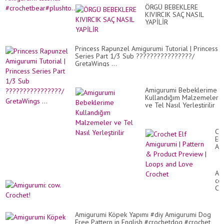
ÖRGÜ BEBEKLERE
KIVIRCIK SAÇ NASIL
YAPİLİR
Princess Rapunzel Amigurumi Tutorial | Princess
Series Part 1/3 Sub ????????????????/
GretaWings ...
Amigurumi Bebeklerime
Kullandığım Malzemeler
ve Tel Nasıl Yerleştirilir
Cr
Elf
Am
|
Pa
&
Am
Pr
co
Pr
Cr
|
Lo
an
Lo
Amigurumi Köpek Yapımı #diy Amigurumi Dog
Cr
Free Pattern in English #crochetdog #crochet